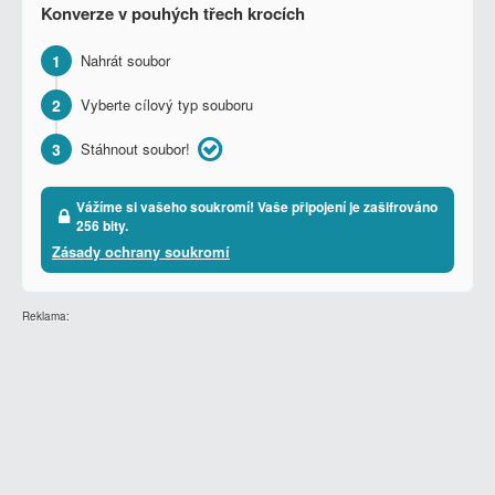
Konverze v pouhých třech krocích
1
Nahrát soubor
2
Vyberte cílový typ souboru
3
Stáhnout soubor!
Vážíme si vašeho soukromí! Vaše připojení je zašifrováno
256 bity.
Zásady ochrany soukromí
Reklama: