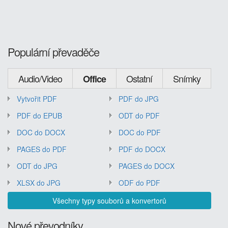
Populární převaděče
Audio/Video
Ostatní
Snímky
Office
Vytvořit PDF
PDF do JPG
PDF do EPUB
ODT do PDF
DOC do DOCX
DOC do PDF
PAGES do PDF
PDF do DOCX
ODT do JPG
PAGES do DOCX
XLSX do JPG
ODF do PDF
Všechny typy souborů a konvertorů
Nové převodníky