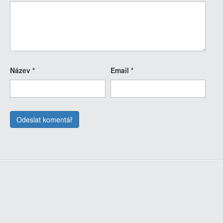
Název
*
Email
*