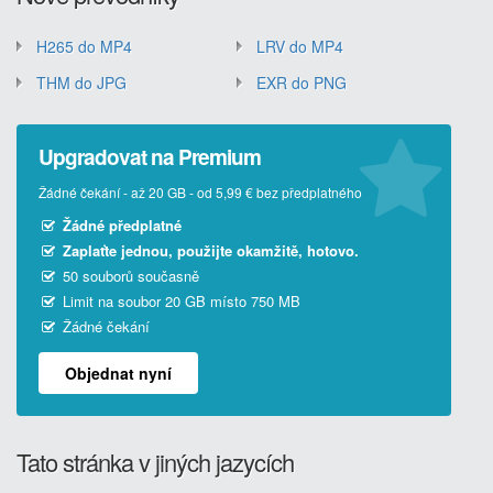
H265 do MP4
LRV do MP4
THM do JPG
EXR do PNG
Upgradovat na Premium
Žádné čekání - až 20 GB - od 5,99 € bez předplatného
Žádné předplatné
Zaplaťte jednou, použijte okamžitě, hotovo.
50 souborů současně
Limit na soubor 20 GB místo 750 MB
Žádné čekání
Objednat nyní
Tato stránka v jiných jazycích