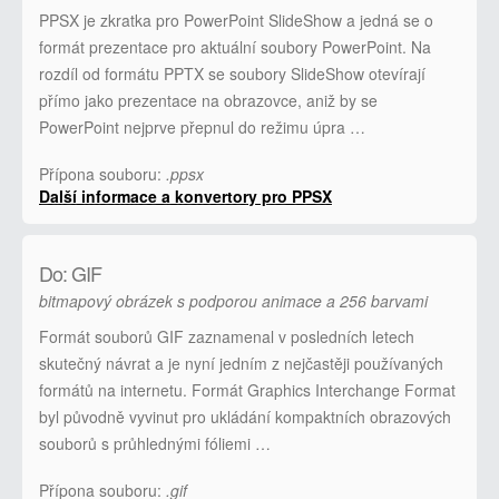
PPSX je zkratka pro PowerPoint SlideShow a jedná se o
formát prezentace pro aktuální soubory PowerPoint. Na
rozdíl od formátu PPTX se soubory SlideShow otevírají
přímo jako prezentace na obrazovce, aniž by se
PowerPoint nejprve přepnul do režimu úpra …
Přípona souboru:
.ppsx
Další informace a konvertory pro PPSX
Do: GIF
bitmapový obrázek s podporou animace a 256 barvami
Formát souborů GIF zaznamenal v posledních letech
skutečný návrat a je nyní jedním z nejčastěji používaných
formátů na internetu. Formát Graphics Interchange Format
byl původně vyvinut pro ukládání kompaktních obrazových
souborů s průhlednými fóliemi …
Přípona souboru:
.gif