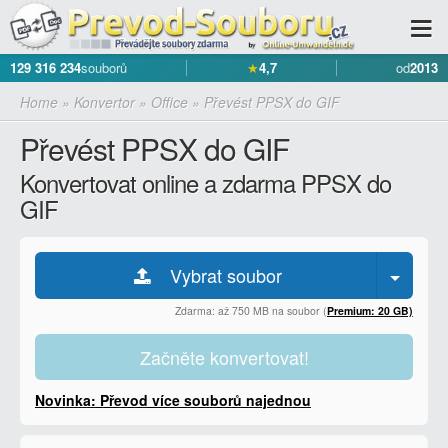
129 316 234
souborů
★
4,7
od
2013
Home
»
Konvertor
»
Office
»
Převést PPSX do GIF
Převést PPSX do GIF
Konvertovat online a zdarma PPSX do
GIF
Vybrat soubor
Zdarma: až 750 MB na soubor (
Premium: 20 GB)
Začněte konvertovat!
Novinka: Převod více souborů najednou