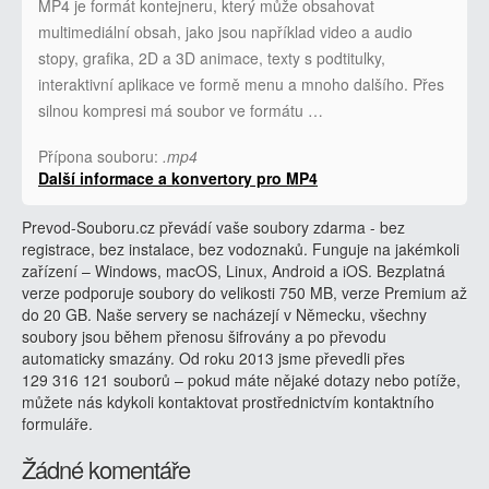
MP4 je formát kontejneru, který může obsahovat
multimediální obsah, jako jsou například video a audio
stopy, grafika, 2D a 3D animace, texty s podtitulky,
interaktivní aplikace ve formě menu a mnoho dalšího. Přes
silnou kompresi má soubor ve formátu …
Přípona souboru:
.mp4
Další informace a konvertory pro MP4
Prevod-Souboru.cz převádí vaše soubory zdarma - bez
registrace, bez instalace, bez vodoznaků. Funguje na jakémkoli
zařízení – Windows, macOS, Linux, Android a iOS. Bezplatná
verze podporuje soubory do velikosti 750 MB, verze Premium až
do 20 GB. Naše servery se nacházejí v Německu, všechny
soubory jsou během přenosu šifrovány a po převodu
automaticky smazány. Od roku 2013 jsme převedli přes
129 316 121 souborů – pokud máte nějaké dotazy nebo potíže,
můžete nás kdykoli kontaktovat prostřednictvím kontaktního
formuláře.
Žádné komentáře