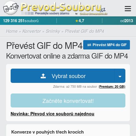
129 316 251
souborů
★
4,7
od
2013
Home
»
Konvertor
»
Snímky
»
Převést GIF do MP4
Převést GIF do MP4
Převést MP4 do GIF
Konvertovat online a zdarma GIF do MP4
Vybrat soubor
Zdarma: až 750 MB na soubor (
Premium: 20 GB)
Začněte konvertovat!
Novinka: Převod více souborů najednou
Konverze v pouhých třech krocích