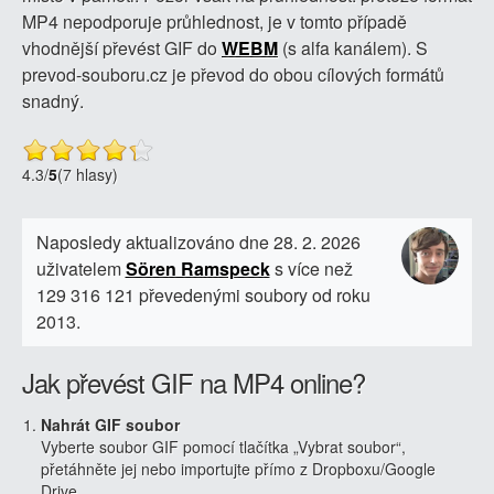
MP4 nepodporuje průhlednost, je v tomto případě
vhodnější převést GIF do
WEBM
(s alfa kanálem). S
prevod-souboru.cz je převod do obou cílových formátů
snadný.
4.3
/
5
(7 hlasy)
Naposledy aktualizováno dne 28. 2. 2026
uživatelem
Sören Ramspeck
s více než
129 316 121 převedenými soubory od roku
2013.
Jak převést GIF na MP4 online?
Nahrát GIF soubor
Vyberte soubor GIF pomocí tlačítka „Vybrat soubor“,
přetáhněte jej nebo importujte přímo z Dropboxu/Google
Drive.