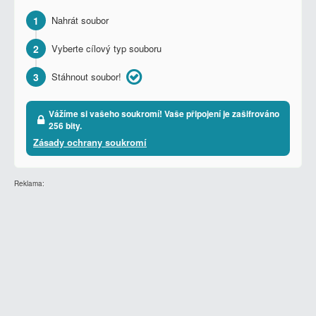
1
Nahrát soubor
2
Vyberte cílový typ souboru
3
Stáhnout soubor!
Vážíme si vašeho soukromí! Vaše připojení je zašifrováno
256 bity.
Zásady ochrany soukromí
Reklama: