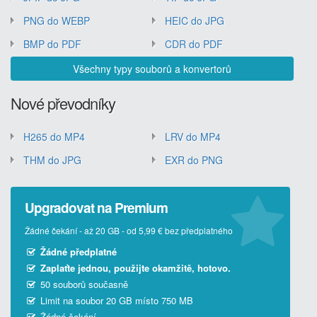
PNG do WEBP
HEIC do JPG
BMP do PDF
CDR do PDF
Všechny typy souborů a konvertorů
Nové převodníky
H265 do MP4
LRV do MP4
THM do JPG
EXR do PNG
Upgradovat na Premium
Žádné čekání - až 20 GB - od 5,99 € bez předplatného
Žádné předplatné
Zaplaťte jednou, použijte okamžitě, hotovo.
50 souborů současně
Limit na soubor 20 GB místo 750 MB
Žádné čekání