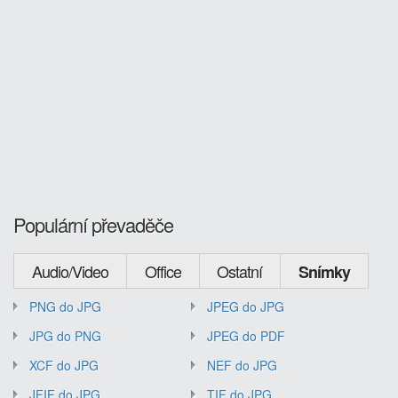
Populární převaděče
Audio/Video
Office
Ostatní
Snímky
PNG do JPG
JPEG do JPG
JPG do PNG
JPEG do PDF
XCF do JPG
NEF do JPG
JFIF do JPG
TIF do JPG