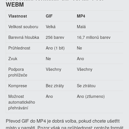
WEBM
Vlastnost
GIF
MP4
Velikost souboru
Velká
Malá
Barevná hloubka
256 barev
16,7 milionů barev
Průhlednost
Ano (1 bit)
Ne
Zvuk
Ne
Ano
Podpora
Všechny
Všechny
prohlížeče
Komprese
Bez ztráty
Se ztrátou
Možnost
Ano
Ano (ztlumeno)
automatického
přehrávání
Převod GIF do MP4 je dobrá volba, pokud chcete ušetřit
místo v paměti. Pozor však na průhlednost: protože formát