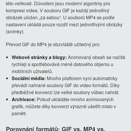
této velikosti. Důvodem jsou moderní algoritmy pro
kompresi videa. V souboru GIF je každý jednotlivý
obrázek uložen „za sebou“. U souborů MP4 se podle
nastavení ukládá pouze rozdíl mezi jednotlivými obrázky
(snímky).
Převod GIF do MP4 je obzvláště užitečný pro:
Webové stránky a blogy:
Animovaný obsah se načítá
rychleji a spotřebovává méně datového objemu u
mobilních uživatelů.
Sociální média:
Mnoho platforem nyní automaticky
převádí nahrané soubory GIF do video formátů. Díky
předběžné konverzi lze velké soubory vůbec nahrát.
Archivace:
Pokud ukládáte mnoho animovaných
grafik, můžete díky konverzi výrazně ušetřit místo v
paměti.
Porovnání formátů: GIF vs. MP4 vs.