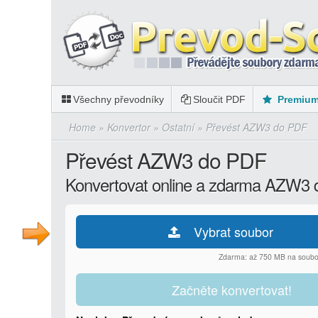
Všechny převodníky
Sloučit PDF
Premiu
Home
»
Konvertor
»
Ostatní
»
Převést AZW3 do PDF
Převést AZW3 do PDF
Konvertovat online a zdarma AZW3
Vybrat soubor
Zdarma: až 750 MB na soubo
Začněte konvertovat!