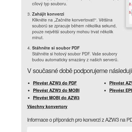
cílový typ souboru.
Zahájit konverzi
Klikněte na „Začněte konvertovat!“. Většina
souborů se zpracuje během několika sekund,
pouze největší soubory mohou trvat několik
minut.
Stáhněte si soubor PDF
Stáhněte si hotový soubor PDF. Vaše soubory
budou automaticky smazány z našich serverů.
V současné době podporujeme následují
Převést AZW3 do PDF
Převést A
Převést AZW3 do MOBI
Převést E
Převést MOBI do AZW3
Všechny konvertory
Informace o příponách pro konverzi z AZW3 na P