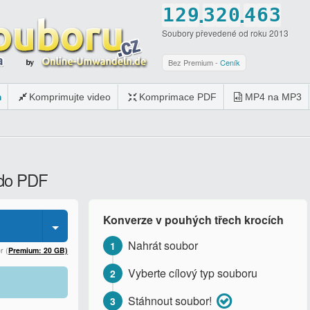
.
.
1
2
9
3
2
0
4
6
3
Soubory převedené od roku 2013
2
3
0
4
3
1
5
7
4
3
4
5
4
2
6
8
5
Bez Premium -
Ceník
4
5
6
5
3
7
9
6
m
Komprimujte video
Komprimace PDF
MP4 na MP3
5
6
7
6
4
8
0
7
6
7
8
7
5
9
8
7
8
9
8
6
0
9
 do PDF
8
9
0
9
7
0
9
0
0
8
Konverze v pouhých třech krocích
0
9
Nahrát soubor
1
0
r (
Premium: 20 GB)
Vyberte cílový typ souboru
2
Stáhnout soubor!
3