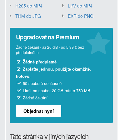
H265 do MP4
LRV do MP4
THM do JPG
EXR do PNG
Upgradovat na Premium
Žádné čekání - až 20 GB - od 5,99 € bez
předplatného
Žádné předplatné
Zaplaťte jednou, použijte okamžitě,
hotovo.
50 souborů současně
Limit na soubor 20 GB místo 750 MB
Žádné čekání
Objednat nyní
Tato stránka v jiných jazycích