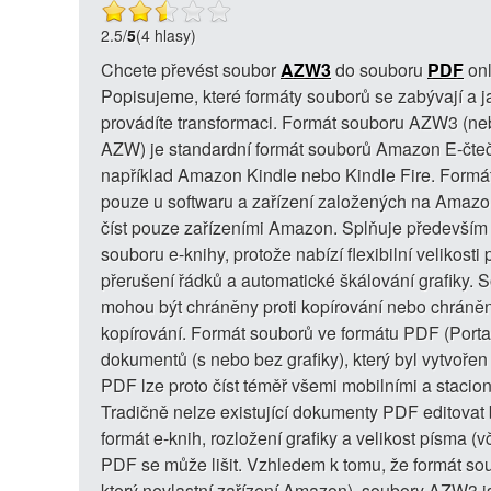
2.5
/
5
(4 hlasy)
Chcete převést soubor
AZW3
do souboru
PDF
onl
Popisujeme, které formáty souborů se zabývají a j
provádíte transformaci. Formát souboru AZW3 (ne
AZW) je standardní formát souborů Amazon E-čteč
například Amazon Kindle nebo Kindle Fire. Formát
pouze u softwaru a zařízení založených na Amazon
číst pouze zařízeními Amazon. Splňuje především 
souboru e-knihy, protože nabízí flexibilní velikosti
přerušení řádků a automatické škálování grafiky
mohou být chráněny proti kopírování nebo chráněn
kopírování. Formát souborů ve formátu PDF (Porta
dokumentů (s nebo bez grafiky), který byl vytvořen
PDF lze proto číst téměř všemi mobilními a stacion
Tradičně nelze existující dokumenty PDF editovat 
formát e-knih, rozložení grafiky a velikost písma (
PDF se může lišit. Vzhledem k tomu, že formát so
který nevlastní zařízení Amazon), soubory AZW3 