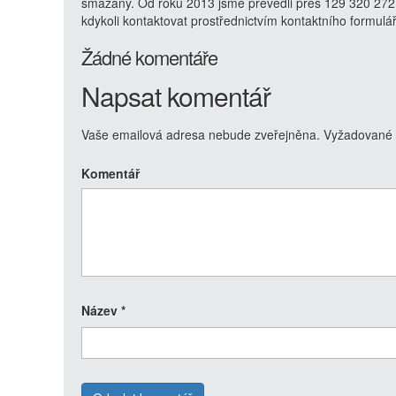
smazány. Od roku 2013 jsme převedli přes 129 320 272
kdykoli kontaktovat prostřednictvím kontaktního formulá
Žádné komentáře
Napsat komentář
Vaše emailová adresa nebude zveřejněna.
Vyžadované 
Komentář
Název
*