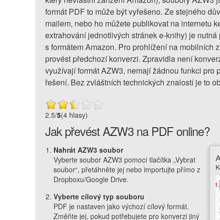
formát PDF to může být vyřešeno. Ze stejného dův
mailem, nebo ho můžete publikovat na internetu ke 
extrahování jednotlivých stránek e-knihy) je nutn
s formátem Amazon. Pro prohlížení na mobilních za
provést předchozí konverzi. Zpravidla není konv
využívají formát AZW3, nemají žádnou funkci pro
řešení. Bez zvláštních technických znalostí je to
2.5
/
5
(4 hlasy)
Jak převést AZW3 na PDF online?
Nahrát AZW3 soubor
Vyberte soubor AZW3 pomocí tlačítka „Vybrat
soubor“, přetáhněte jej nebo importujte přímo z
Dropboxu/Google Drive.
Vyberte cílový typ souboru
PDF je nastaven jako výchozí cílový formát.
Změňte jej, pokud potřebujete pro konverzi jiný