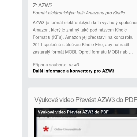
Z: AZW3
Formát elektronických knih Amazonu pro Kindle
AZW3 je formát elektronických knih vyvinutý společno
Amazon, který je známý také pod názvem Kindle
Format 8 (KF8). Amazon jej představil na konci roku
2011 společně s čtečkou Kindle Fire, aby nahradil
zastaralý formát MOBI. Oproti formátu MOBI nab …
Přípona souboru:
.azw3
Další informace a konvertory pro AZW3
Výukové video Převést AZW3 do PDF
Výukové video Převést AZW3 do PDF