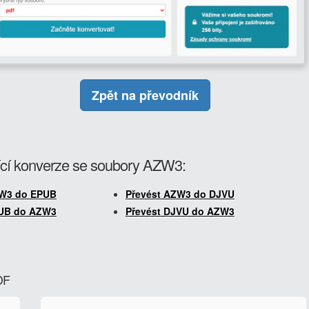
Zpět na převodník
cí konverze se soubory AZW3:
ZW3 do EPUB
Převést AZW3 do DJVU
PUB do AZW3
Převést DJVU do AZW3
DF