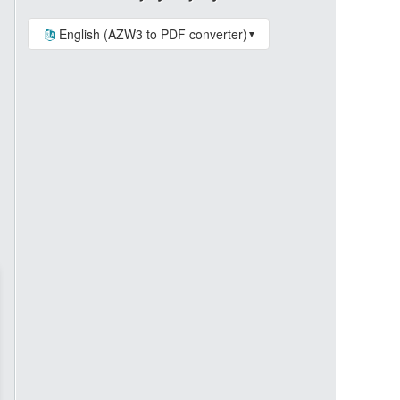
English (AZW3 to PDF converter)
▼