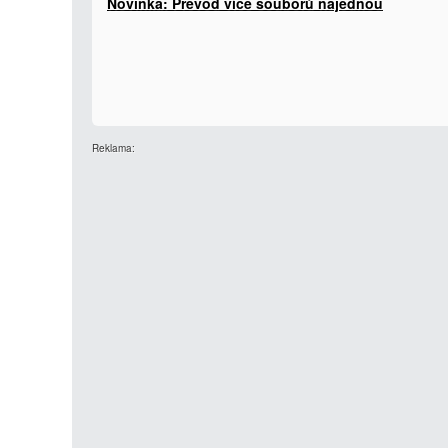
Novinka: Převod více souborů najednou
Reklama: