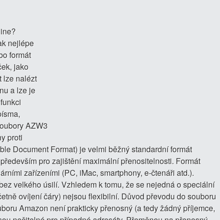
ine?
ak nejlépe
bo formát
ek, jako
 lze nalézt
u a lze je
funkci
 písma,
. Soubory AZW3
y proti
ble Document Format) je velmi běžný standardní formát
 především pro zajištění maximální přenositelnosti. Formát
árními zařízeními (PC, iMac, smartphony, e-čtenáři atd.).
bez velkého úsilí. Vzhledem k tomu, že se nejedná o speciální
včetně ovíjení čáry) nejsou flexibilní. Důvod převodu do souboru
uboru Amazon není prakticky přenosný (a tedy žádný příjemce,
jsou nečitelné pro případné adresáty. Přeměnou na přenosný