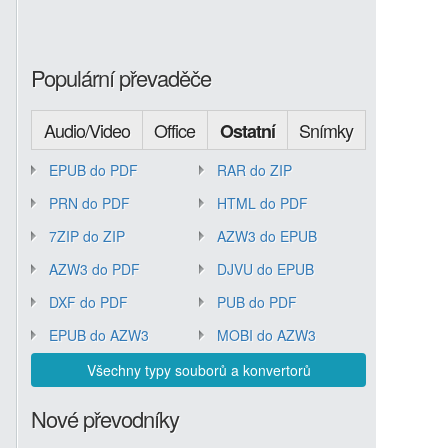
Populární převaděče
Audio/Video
Office
Snímky
Ostatní
EPUB do PDF
RAR do ZIP
PRN do PDF
HTML do PDF
7ZIP do ZIP
AZW3 do EPUB
AZW3 do PDF
DJVU do EPUB
DXF do PDF
PUB do PDF
EPUB do AZW3
MOBI do AZW3
Všechny typy souborů a konvertorů
Nové převodníky