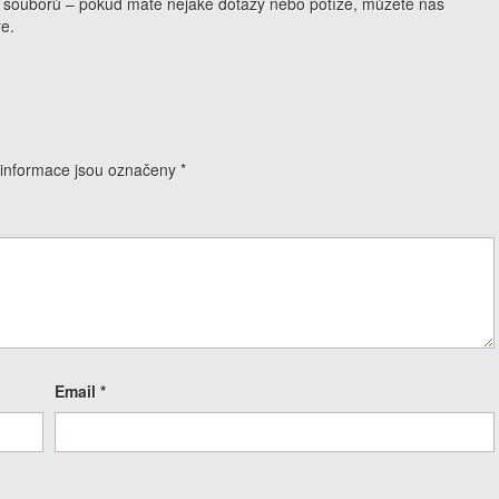
 souborů – pokud máte nějaké dotazy nebo potíže, můžete nás
ře.
informace jsou označeny
*
Email
*