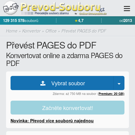
129 315 578
souborů
★
4,7
od
2013
Home
»
Konvertor
»
Office
»
Převést PAGES do PDF
Převést PAGES do PDF
Konvertovat online a zdarma PAGES do
PDF
Vybrat soubor
Zdarma: až 750 MB na soubor (
Premium: 20 GB)
Začněte konvertovat!
Novinka: Převod více souborů najednou