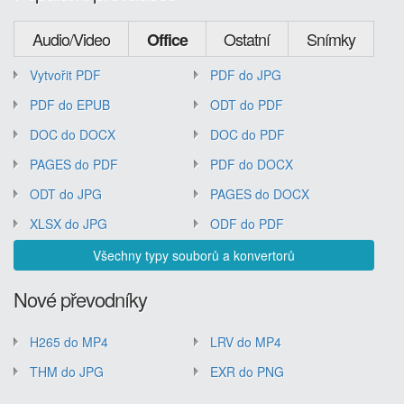
Audio/Video
Ostatní
Snímky
Office
Vytvořit PDF
PDF do JPG
PDF do EPUB
ODT do PDF
DOC do DOCX
DOC do PDF
PAGES do PDF
PDF do DOCX
ODT do JPG
PAGES do DOCX
XLSX do JPG
ODF do PDF
Všechny typy souborů a konvertorů
Nové převodníky
H265 do MP4
LRV do MP4
THM do JPG
EXR do PNG