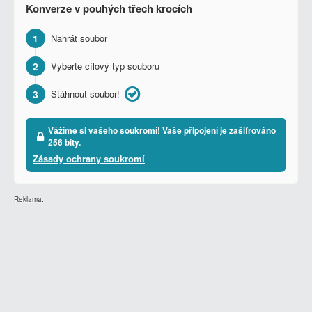
Konverze v pouhých třech krocích
1
Nahrát soubor
2
Vyberte cílový typ souboru
3
Stáhnout soubor!
Vážíme si vašeho soukromí! Vaše připojení je zašifrováno
256 bity.
Zásady ochrany soukromí
Reklama: