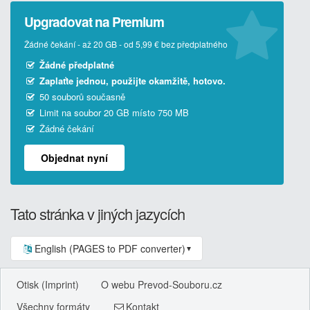
Upgradovat na Premium
Žádné čekání - až 20 GB - od 5,99 € bez předplatného
Žádné předplatné
Zaplaťte jednou, použijte okamžitě, hotovo.
50 souborů současně
Limit na soubor 20 GB místo 750 MB
Žádné čekání
Objednat nyní
Tato stránka v jiných jazycích
English (PAGES to PDF converter)
▼
Otisk (Imprint)
O webu Prevod-Souboru.cz
Všechny formáty
Kontakt