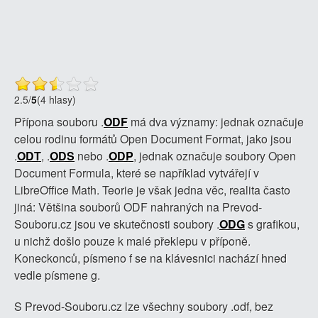
2.5
/
5
(4 hlasy)
Přípona souboru .
ODF
má dva významy: jednak označuje
celou rodinu formátů Open Document Format, jako jsou
.
ODT
, .
ODS
nebo .
ODP
, jednak označuje soubory Open
Document Formula, které se například vytvářejí v
LibreOffice Math. Teorie je však jedna věc, realita často
jiná: Většina souborů ODF nahraných na Prevod-
Souboru.cz jsou ve skutečnosti soubory .
ODG
s grafikou,
u nichž došlo pouze k malé překlepu v příponě.
Koneckonců, písmeno f se na klávesnici nachází hned
vedle písmene g.
S Prevod-Souboru.cz lze všechny soubory .odf, bez