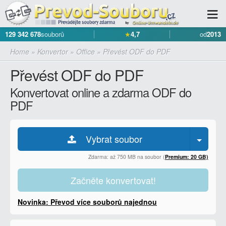
129 342 678
souborů
★
4,7
od
2013
Home
»
Konvertor
»
Office
»
Převést ODF do PDF
Převést ODF do PDF
Konvertovat online a zdarma ODF do
PDF
Vybrat soubor
Zdarma: až 750 MB na soubor (
Premium: 20 GB)
Začněte konvertovat!
Novinka: Převod více souborů najednou