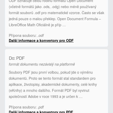
ODF označuje celou rodinu formátů Open Document
(včetně formátů jako .ods, .odg) nebo méně používaný
formát souborů .odf pro matematické vzorce. Často se však
jedná pouze o malou překlep. Open Document Formula –
LibreOffice Math Oficiálně je příp …
Přípona souboru:
.odf
Další informace a konvertory pro ODF
Do: PDF
formát dokumentu nezávislý na platformě
Soubory PDF jsou první volbou, pokud jde o výměnu
dokumentů. Proto se tento formát stal standardem pro
aplikace, životopisy, akademické dokumenty, celé knihy
(eKnihy) a mnoho dalšího. Formát PDF byl vyvinut
společností Adobe v roce 1993 a je určen k …
Přípona souboru:
.pdf
Další informace a konvertory pro PDF