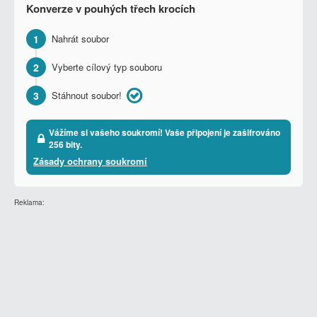
Konverze v pouhých třech krocích
1
Nahrát soubor
2
Vyberte cílový typ souboru
3
Stáhnout soubor!
Vážíme si vašeho soukromí! Vaše připojení je zašifrováno
256 bity.
Zásady ochrany soukromí
Reklama: