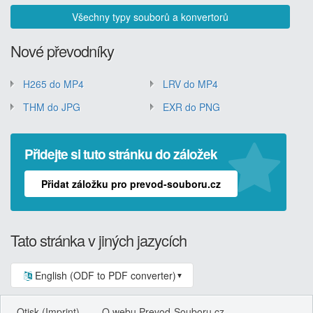
Všechny typy souborů a konvertorů
Nové převodníky
H265 do MP4
LRV do MP4
THM do JPG
EXR do PNG
Přidejte si tuto stránku do záložek
Přidat záložku pro prevod-souboru.cz
Tato stránka v jiných jazycích
English (ODF to PDF converter)
▼
Otisk (Imprint)
O webu Prevod-Souboru.cz