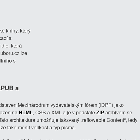
é knihy, který
kací a
dle, která
uboru.cz lze
lního s
EPUB a
ředstaven Mezinárodním vydavatelským fórem (IDPF) jako
aložen na
HTML
, CSS a XML a je v podstatě
ZIP
archivem se
ato architektura umožňuje takzvaný „reflowable Content“, tedy
ze také měnit velikost a typ písma.