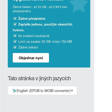
Žádné čekání - až 20 GB - od 5,99 € bez
předplatného
Žádné předplatné
Zaplaťte jednou, použijte okamžitě,
hotovo.
50 souborů současně
Limit na soubor 20 GB místo 750 MB
Žádné čekání
Objednat nyní
Tato stránka v jiných jazycích
English (EPUB to MOBI converter)
▼