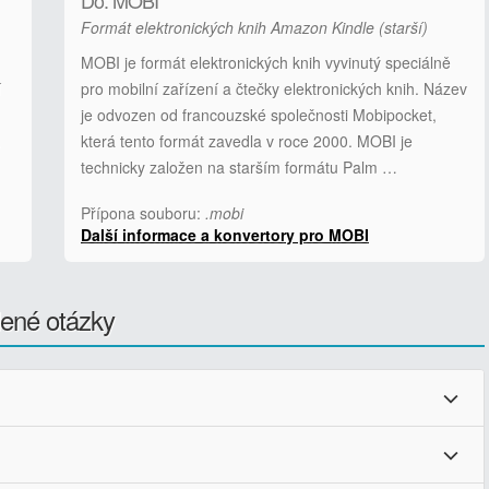
Do: MOBI
Formát elektronických knih Amazon Kindle (starší)
MOBI je formát elektronických knih vyvinutý speciálně
í
pro mobilní zařízení a čtečky elektronických knih. Název
je odvozen od francouzské společnosti Mobipocket,
.
která tento formát zavedla v roce 2000. MOBI je
technicky založen na starším formátu Palm …
Přípona souboru:
.mobi
Další informace a konvertory pro MOBI
ené otázky