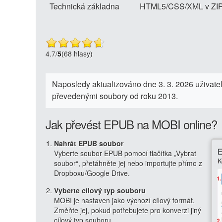
Technická základna
HTML5/CSS/XML v ZI
4.7
/
5
(68 hlasy)
Naposledy aktualizováno dne 3. 3. 2026 uživat
převedenými soubory od roku 2013.
Jak převést EPUB na MOBI online?
Nahrát EPUB soubor
Vyberte soubor EPUB pomocí tlačítka „Vybrat
soubor“, přetáhněte jej nebo importujte přímo z
Dropboxu/Google Drive.
Vyberte cílový typ souboru
MOBI je nastaven jako výchozí cílový formát.
Změňte jej, pokud potřebujete pro konverzi jiný
cílový typ souboru.