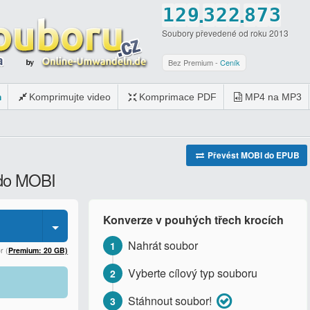
.
.
1
2
9
3
2
2
8
7
3
Soubory převedené od roku 2013
2
3
0
4
3
3
9
8
4
3
4
5
4
4
0
9
5
Bez Premium -
Ceník
4
5
6
5
5
0
6
m
Komprimujte video
Komprimace PDF
MP4 na MP3
5
6
7
6
6
7
6
7
8
7
7
8
7
8
9
8
8
9
Převést MOBI do EPUB
 do MOBI
8
9
0
9
9
0
9
0
0
0
Konverze v pouhých třech krocích
0
Nahrát soubor
1
r (
Premium: 20 GB)
Vyberte cílový typ souboru
2
Stáhnout soubor!
3