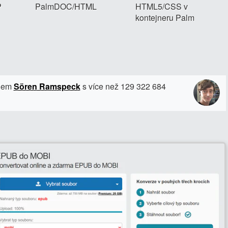
P
PalmDOC/HTML
HTML5/CSS v
kontejneru Palm
elem
Sören Ramspeck
s více než 129 322 684