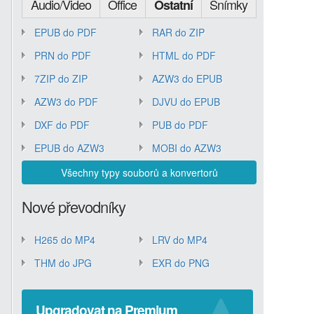
Audio/Video
Office
Snímky
Ostatní
EPUB do PDF
RAR do ZIP
PRN do PDF
HTML do PDF
7ZIP do ZIP
AZW3 do EPUB
AZW3 do PDF
DJVU do EPUB
DXF do PDF
PUB do PDF
EPUB do AZW3
MOBI do AZW3
Všechny typy souborů a konvertorů
Nové převodníky
H265 do MP4
LRV do MP4
THM do JPG
EXR do PNG
Upgradovat na Premium