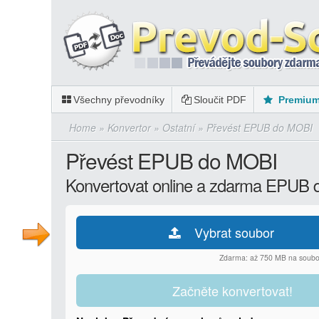
Všechny převodníky
Sloučit PDF
Premiu
Home
»
Konvertor
»
Ostatní
»
Převést EPUB do MOBI
Převést EPUB do MOBI
Konvertovat online a zdarma EPUB
Vybrat soubor
Zdarma: až 750 MB na soubo
Začněte konvertovat!