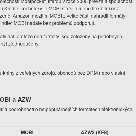
ečnosti Mobipocket, kterou v roce 2005 převzala společnost
Kindle. Technicky je MOBI starší a méně flexibilní než
ně. Amazon mezitím MOBI z velké části nahradil formáty
 Kindle“ MOBI nadále bez problémů podporují.
ty dat, protože oba formáty jsou založeny na podobných
u být zjednodušeny.
t e-knihy z veřejných zdrojů, obchodů bez DRM nebo vlastní
MOBI a AZW
ití a podrobností o nejpopulárnějších formátech elektronických
MOBI
AZW3 (KF8)