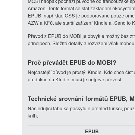
MOBI naopak pochází původně od francouzské spol
Amazon. Tento formát se stal základem ekosystému 
EPUB, například CSS je podporováno pouze omeze
AZW a KF8, ale starší zařízení Kindle a „Send to
Převod z EPUB do MOBI je obvykle možný bez ztrá
principech. Složité detaily a rozvržení však moho
Proč převádět EPUB do MOBI?
Nejčastější důvod je prostý: Kindle. Kdo chce čís
produkce na Kindle, musí je nejprve převést.
Technické srovnání formátů EPUB, 
Následující tabulka poskytuje přehled funkcí, použ
knih.
EPUB