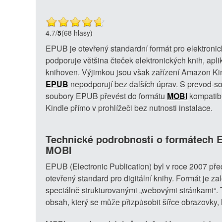
4.7
/
5
(68 hlasy)
EPUB je otevřený standardní formát pro elektronick
podporuje většina čteček elektronických knih, apli
knihoven. Výjimkou jsou však zařízení Amazon Kin
EPUB
nepodporují bez dalších úprav. S prevod-so
soubory EPUB převést do formátu
MOBI
kompatibi
Kindle přímo v prohlížeči bez nutnosti instalace.
Technické podrobnosti o formátech 
MOBI
EPUB (Electronic Publication) byl v roce 2007 p
otevřený standard pro digitální knihy. Formát je z
speciálně strukturovanými „webovými stránkami“. T
obsah, který se může přizpůsobit šířce obrazovky, l