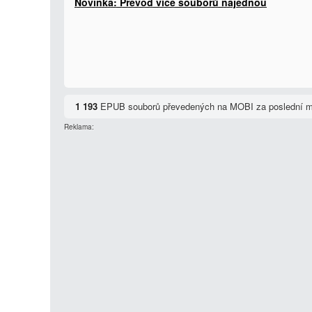
Novinka: Převod více souborů najednou
1 193
EPUB souborů převedených na MOBI za poslední 
Reklama: