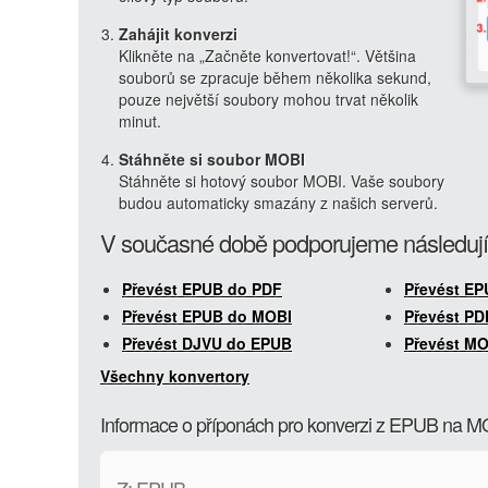
Zahájit konverzi
Klikněte na „Začněte konvertovat!“. Většina
souborů se zpracuje během několika sekund,
pouze největší soubory mohou trvat několik
minut.
Stáhněte si soubor MOBI
Stáhněte si hotový soubor MOBI. Vaše soubory
budou automaticky smazány z našich serverů.
V současné době podporujeme následují
Převést EPUB do PDF
Převést E
Převést EPUB do MOBI
Převést P
Převést DJVU do EPUB
Převést M
Všechny konvertory
Informace o příponách pro konverzi z EPUB na M