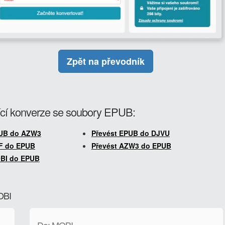
Zpět na převodník
cí konverze se soubory EPUB:
PUB do AZW3
Převést EPUB do DJVU
DF do EPUB
Převést AZW3 do EPUB
OBI do EPUB
OBI