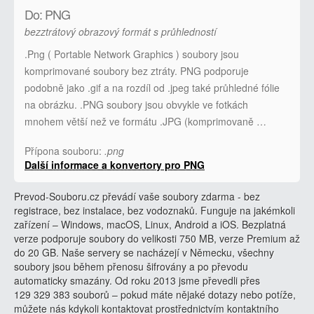
Do: PNG
bezztrátový obrazový formát s průhledností
.Png ( Portable Network Graphics ) soubory jsou
komprimované soubory bez ztráty. PNG podporuje
podobně jako .gif a na rozdíl od .jpeg také průhledné fólie
na obrázku. .PNG soubory jsou obvykle ve fotkách
mnohem větší než ve formátu .JPG (komprimovaně …
Přípona souboru:
.png
Další informace a konvertory pro PNG
Prevod-Souboru.cz převádí vaše soubory zdarma - bez
registrace, bez instalace, bez vodoznaků. Funguje na jakémkoli
zařízení – Windows, macOS, Linux, Android a iOS. Bezplatná
verze podporuje soubory do velikosti 750 MB, verze Premium až
do 20 GB. Naše servery se nacházejí v Německu, všechny
soubory jsou během přenosu šifrovány a po převodu
automaticky smazány. Od roku 2013 jsme převedli přes
129 329 383 souborů – pokud máte nějaké dotazy nebo potíže,
můžete nás kdykoli kontaktovat prostřednictvím kontaktního