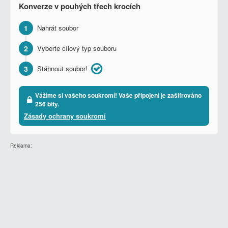
Konverze v pouhých třech krocích
1
Nahrát soubor
2
Vyberte cílový typ souboru
3
Stáhnout soubor!
Vážíme si vašeho soukromí! Vaše připojení je zašifrováno
256 bity.
Zásady ochrany soukromí
Reklama: