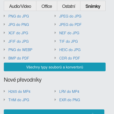
Audio/Video
Office
Ostatní
Snímky
PNG do JPG
JPEG do JPG
JPG do PNG
JPEG do PDF
XCF do JPG
NEF do JPG
JFIF do JPG
TIF do JPG
PNG do WEBP
HEIC do JPG
BMP do PDF
CDR do PDF
Všechny typy souborů a konvertorů
Nové převodníky
H265 do MP4
LRV do MP4
THM do JPG
EXR do PNG