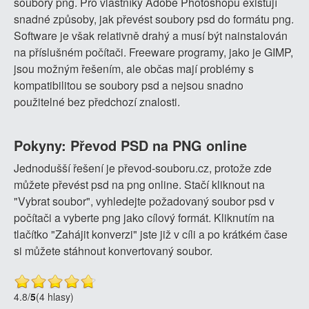
soubory png. Pro vlastníky Adobe Photoshopu existují
snadné způsoby, jak převést soubory psd do formátu png.
Software je však relativně drahý a musí být nainstalován
na příslušném počítači. Freeware programy, jako je GIMP,
jsou možným řešením, ale občas mají problémy s
kompatibilitou se soubory psd a nejsou snadno
použitelné bez předchozí znalosti.
Pokyny: Převod PSD na PNG online
Jednodušší řešení je převod-souboru.cz, protože zde
můžete převést psd na png online. Stačí kliknout na
"Vybrat soubor", vyhledejte požadovaný soubor psd v
počítači a vyberte png jako cílový formát. Kliknutím na
tlačítko "Zahájit konverzi" jste již v cíli a po krátkém čase
si můžete stáhnout konvertovaný soubor.
4.8
/
5
(4 hlasy)