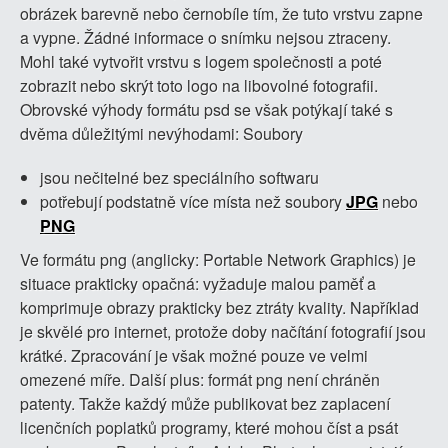
obrázek barevně nebo černobíle tím, že tuto vrstvu zapne
a vypne. Žádné informace o snímku nejsou ztraceny.
Mohl také vytvořit vrstvu s logem společnosti a poté
zobrazit nebo skrýt toto logo na libovolné fotografii.
Obrovské výhody formátu psd se však potýkají také s
dvěma důležitými nevýhodami: Soubory
jsou nečitelné bez speciálního softwaru
potřebují podstatně více místa než soubory
JPG
nebo
PNG
Ve formátu png (anglicky: Portable Network Graphics) je
situace prakticky opačná: vyžaduje malou paměť a
komprimuje obrazy prakticky bez ztráty kvality. Například
je skvělé pro internet, protože doby načítání fotografií jsou
krátké. Zpracování je však možné pouze ve velmi
omezené míře. Další plus: formát png není chráněn
patenty. Takže každý může publikovat bez zaplacení
licenčních poplatků programy, které mohou číst a psát