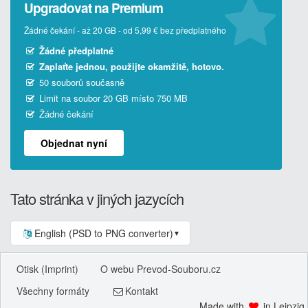
Upgradovat na Premium
Žádné čekání - až 20 GB - od 5,99 € bez předplatného
Žádné předplatné
Zaplaťte jednou, použijte okamžitě, hotovo.
50 souborů současně
Limit na soubor 20 GB místo 750 MB
Žádné čekání
Objednat nyní
Tato stránka v jiných jazycích
English (PSD to PNG converter)
▼
Otisk (Imprint)
O webu Prevod-Souboru.cz
Všechny formáty
Kontakt
Made with
in Leipzig.