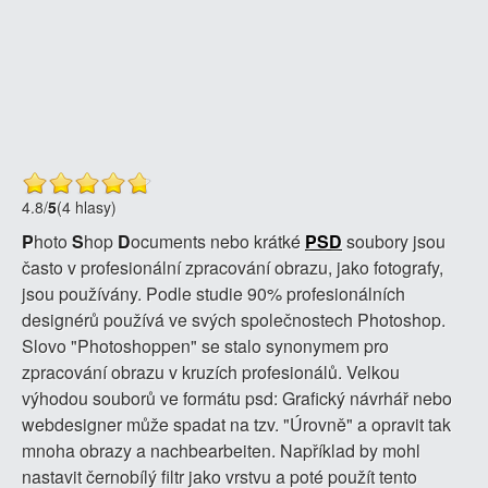
4.8
/
5
(4 hlasy)
P
hoto
S
hop
D
ocuments nebo krátké
PSD
soubory jsou
často v profesionální zpracování obrazu, jako fotografy,
jsou používány. Podle studie 90% profesionálních
designérů používá ve svých společnostech Photoshop.
Slovo "Photoshoppen" se stalo synonymem pro
zpracování obrazu v kruzích profesionálů. Velkou
výhodou souborů ve formátu psd: Grafický návrhář nebo
webdesigner může spadat na tzv. "Úrovně" a opravit tak
mnoha obrazy a nachbearbeiten. Například by mohl
nastavit černobílý filtr jako vrstvu a poté použít tento