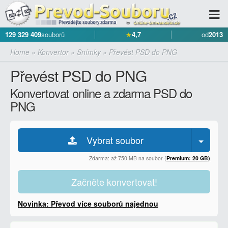
129 329 409
souborů
★
4,7
od
2013
Home
»
Konvertor
»
Snímky
»
Převést PSD do PNG
Převést PSD do PNG
Konvertovat online a zdarma PSD do
PNG
Vybrat soubor
Zdarma: až 750 MB na soubor (
Premium: 20 GB)
Začněte konvertovat!
Novinka: Převod více souborů najednou