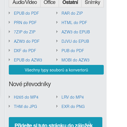
Audio/Video
Office
Snímky
Ostatní
EPUB do PDF
RAR do ZIP
PRN do PDF
HTML do PDF
7ZIP do ZIP
AZW3 do EPUB
AZW3 do PDF
DJVU do EPUB
DXF do PDF
PUB do PDF
EPUB do AZW3
MOBI do AZW3
Všechny typy souborů a konvertorů
Nové převodníky
H265 do MP4
LRV do MP4
THM do JPG
EXR do PNG
Přidejte si tuto stránku do záložek