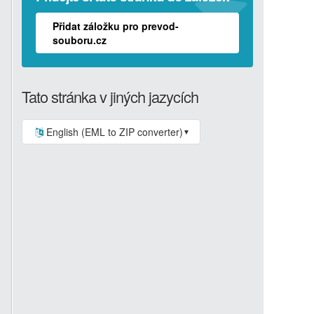
Přidat záložku pro prevod-
souboru.cz
Tato stránka v jiných jazycích
English (EML to ZIP converter)
▼