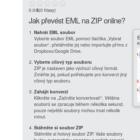
0.0
/
5
(0 hlasy)
Jak převést EML na ZIP online?
Nahrát EML soubor
Vyberte soubor EML pomocí tlačítka „Vybrat
soubor“, přetáhněte jej nebo importujte přímo z
Dropboxu/Google Drive.
Vyberte cílový typ souboru
ZIP je nastaven jako výchozí cílový formát.
Změňte jej, pokud potřebujete pro konverzi jiný
cílový typ souboru.
Zahájit konverzi
Klikněte na „Začněte konvertovat!“. Většina
souborů se zpracuje během několika sekund,
pouze největší soubory mohou trvat několik
minut.
Stáhněte si soubor ZIP
Stáhněte si hotový soubor ZIP. Vaše soubory