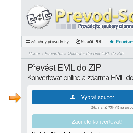
Všechny převodníky
Sloučit PDF
Premiu
Home
»
Konvertor
»
Ostatní
»
Převést EML do ZIP
Převést EML do ZIP
Konvertovat online a zdarma EML d
Vybrat soubor
Zdarma: až 750 MB na soubo
Začněte konvertovat!