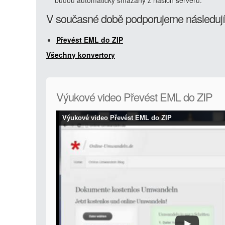
budou automaticky smazány z našich serverů.
V současné době podporujeme následují
Převést EML do ZIP
Všechny konvertory
Výukové video Převést EML do ZIP
Výukové video Převést EML do ZIP