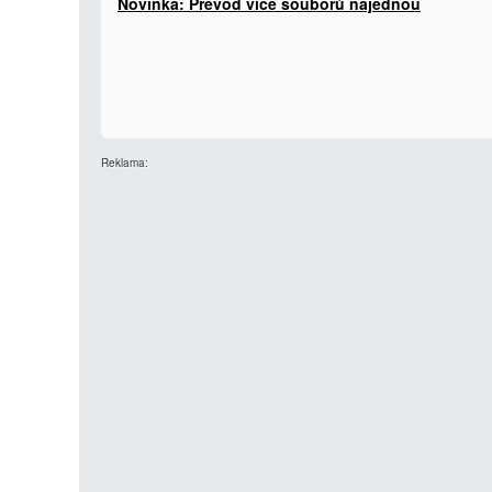
Novinka: Převod více souborů najednou
Reklama: