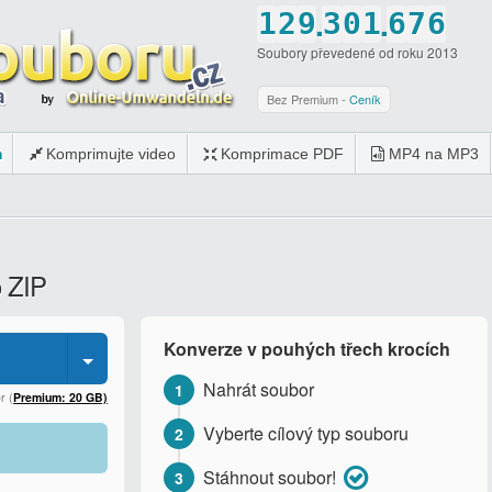
.
.
1
2
9
3
0
1
6
7
6
Soubory převedené od roku 2013
2
3
0
4
1
2
7
8
7
3
4
5
2
3
8
9
8
Bez Premium -
Ceník
4
5
6
3
4
9
0
9
m
Komprimujte video
Komprimace PDF
MP4 na MP3
5
6
7
4
5
0
0
6
7
8
5
6
7
8
9
6
7
o ZIP
8
9
0
7
8
9
0
8
9
Konverze v pouhých třech krocích
0
9
0
Nahrát soubor
1
0
r (
Premium: 20 GB)
Vyberte cílový typ souboru
2
Stáhnout soubor!
3