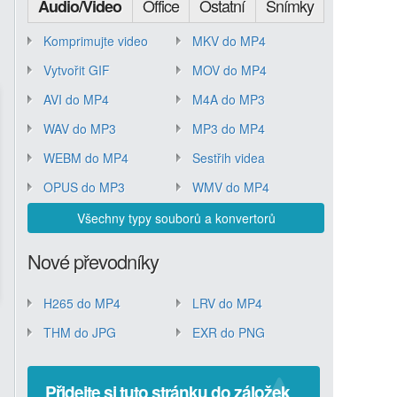
Office
Ostatní
Snímky
Audio/Video
Komprimujte video
MKV do MP4
Vytvořit GIF
MOV do MP4
AVI do MP4
M4A do MP3
WAV do MP3
MP3 do MP4
WEBM do MP4
Sestřih videa
OPUS do MP3
WMV do MP4
Všechny typy souborů a konvertorů
Nové převodníky
H265 do MP4
LRV do MP4
THM do JPG
EXR do PNG
Přidejte si tuto stránku do záložek