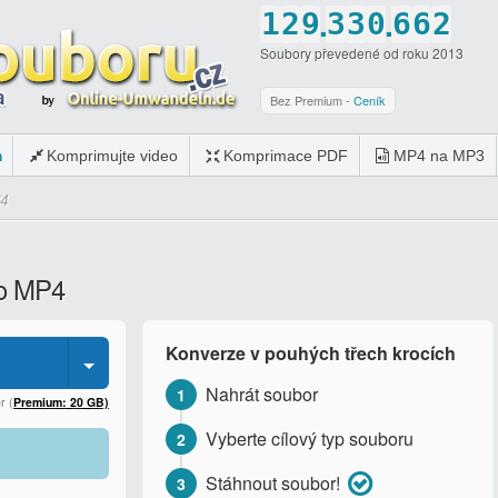
.
.
1
2
9
3
3
0
6
6
2
Soubory převedené od roku 2013
2
3
0
4
4
1
7
7
3
3
4
5
5
2
8
8
4
Bez Premium -
Ceník
4
5
6
6
3
9
9
5
m
Komprimujte video
Komprimace PDF
MP4 na MP3
5
6
7
7
4
0
0
6
P4
6
7
8
8
5
7
7
8
9
9
6
8
do MP4
8
9
0
0
7
9
9
0
8
0
Konverze v pouhých třech krocích
0
9
Nahrát soubor
1
0
r (
Premium: 20 GB)
Vyberte cílový typ souboru
2
Stáhnout soubor!
3