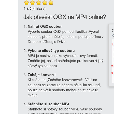
4.9
/
5
(4 hlasy)
Jak převést OGX na MP4 online?
Nahrát OGX soubor
Vyberte soubor OGX pomocí tlačítka „Vybrat
soubor“, přetáhněte jej nebo importujte přímo z
Dropboxu/Google Drive.
Vyberte cílový typ souboru
MP4 je nastaven jako výchozí cílový formát.
Změňte jej, pokud potřebujete pro konverzi jiný
cílový typ souboru.
Zahájit konverzi
Klikněte na „Začněte konvertovat!“. Většina
souborů se zpracuje během několika sekund,
pouze největší soubory mohou trvat několik
minut.
Stáhněte si soubor MP4
Stáhněte si hotový soubor MP4. Vaše soubory