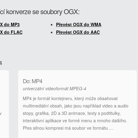
cí konverze se soubory OGX:
GX do MP3
Převést OGX do WMA
GX do FLAC
Převést OGX do AAC
4
Do: MP4
univerzální videoformát MPEG-4
MP4 je formát kontejneru, který může obsahovat
multimediální obsah, jako jsou například video a audio
v
stopy, grafika, 2D a 3D animace, texty s podtitulky,
interaktivní aplikace ve formě menu a mnoho dalšího.
Přes silnou kompresi má soubor ve formátu …