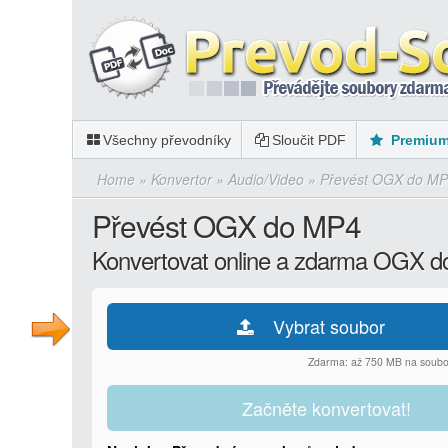
Všechny převodníky
Sloučit PDF
Premiu
Home
»
Konvertor
»
Audio/Video
»
Převést OGX do M
Převést OGX do MP4
Konvertovat online a zdarma OGX 
Vybrat soubor
Zdarma: až 750 MB na soubo
Začněte konvertovat!