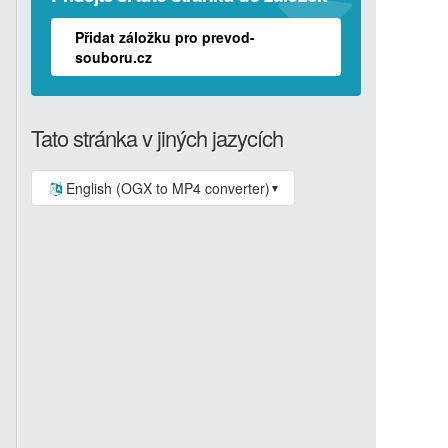
Přidat záložku pro prevod-
souboru.cz
Tato stránka v jiných jazycích
English (OGX to MP4 converter)
▼