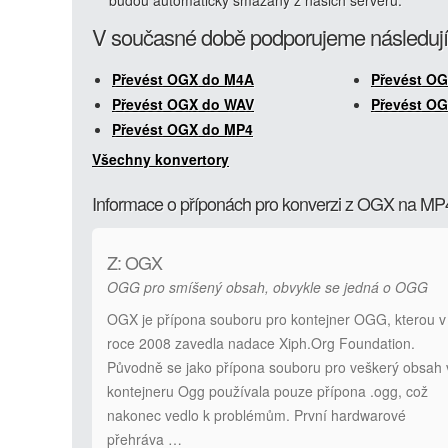
budou automaticky smazány z našich serverů.
V současné době podporujeme následují
Převést OGX do M4A
Převést O
Převést OGX do WAV
Převést O
Převést OGX do MP4
Všechny konvertory
Informace o příponách pro konverzi z OGX na MP
Z: OGX
OGG pro smíšený obsah, obvykle se jedná o OGG
OGX je přípona souboru pro kontejner OGG, kterou v
roce 2008 zavedla nadace Xiph.Org Foundation.
Původně se jako přípona souboru pro veškerý obsah 
kontejneru Ogg používala pouze přípona .ogg, což
nakonec vedlo k problémům. První hardwarové
přehráva …