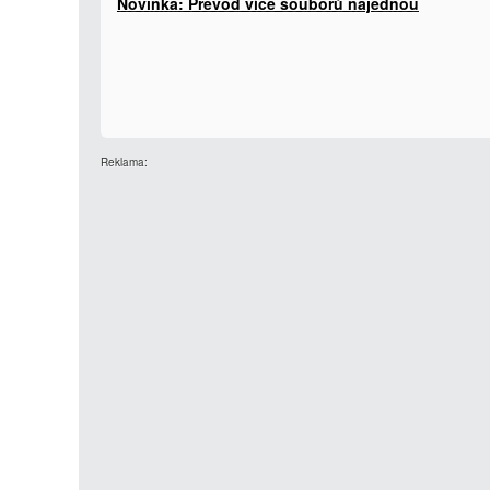
Novinka: Převod více souborů najednou
Reklama: