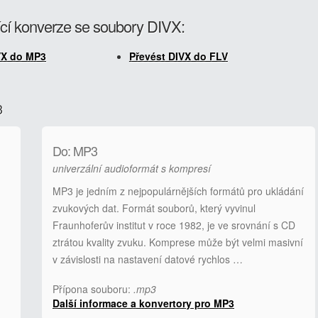
cí konverze se soubory DIVX:
VX do MP3
Převést DIVX do FLV
3
Do: MP3
univerzální audioformát s kompresí
MP3 je jedním z nejpopulárnějších formátů pro ukládání
zvukových dat. Formát souborů, který vyvinul
Fraunhoferův institut v roce 1982, je ve srovnání s CD
ztrátou kvality zvuku. Komprese může být velmi masivní
v závislosti na nastavení datové rychlos …
Přípona souboru:
.mp3
Další informace a konvertory pro MP3