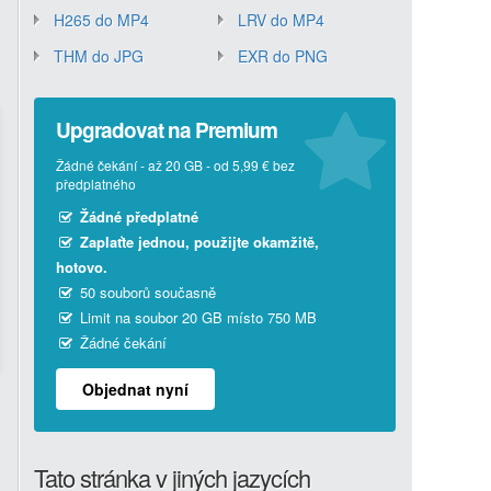
H265 do MP4
LRV do MP4
THM do JPG
EXR do PNG
Upgradovat na Premium
Žádné čekání - až 20 GB - od 5,99 € bez
předplatného
Žádné předplatné
Zaplaťte jednou, použijte okamžitě,
hotovo.
50 souborů současně
Limit na soubor 20 GB místo 750 MB
Žádné čekání
Objednat nyní
Tato stránka v jiných jazycích