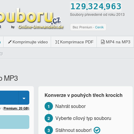
.
.
1
2
9
3
2
4
9
6
3
Soubory převedené od roku 2013
2
3
0
4
3
5
0
7
4
3
4
5
4
6
8
5
Bez Premium -
Ceník
4
5
6
5
7
9
6
m
Komprimujte video
Komprimace PDF
MP4 na MP3
5
6
7
6
8
0
7
P3
6
7
8
7
9
8
7
8
9
8
0
9
do MP3
8
9
0
9
0
9
0
0
Konverze v pouhých třech krocích
0
Nahrát soubor
1
r (
Premium: 20 GB)
Vyberte cílový typ souboru
2
Stáhnout soubor!
3