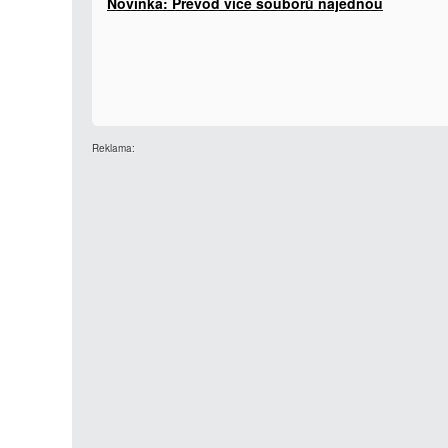
Novinka: Převod více souborů najednou
Reklama: