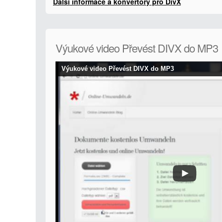
Další informace a konvertory pro DivX
Výukové video Převést DIVX do MP3
Výukové video Převést DIVX do MP3