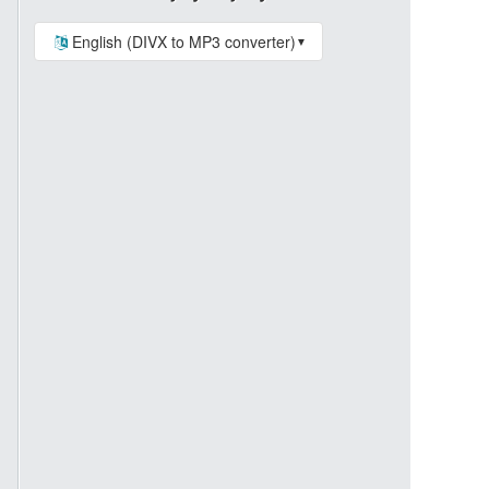
English (DIVX to MP3 converter)
▼