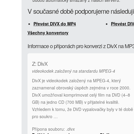
budou automaticky smazány z našich serverů.
V současné době podporujeme následují
Převést DIVX do MP4
Převést DI
Všechny konvertory
Informace o příponách pro konverzi z DivX na MP
Z: DivX
videokodek založený na standardu MPEG-4
DivX je videokodek založený na MPEG-4, který
zaznamenal obrovský úspěch zejména v roce 2000.
DivX umožňoval komprimovat celý film na DVD (4–8
GB) na jedno CD (700 MB) v přijatelné kvalitě.
Vzhledem k tomu, že DVD vypalovačky byly v té době
pro soukro …
Přípona souboru:
.divx