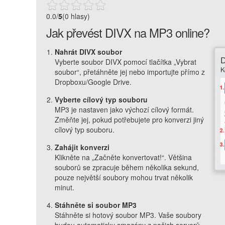
0.0
/
5
(0 hlasy)
Jak převést DIVX na MP3 online?
Nahrát DIVX soubor
Vyberte soubor DIVX pomocí tlačítka „Vybrat
soubor“, přetáhněte jej nebo importujte přímo z
Dropboxu/Google Drive.
Vyberte cílový typ souboru
MP3 je nastaven jako výchozí cílový formát.
Změňte jej, pokud potřebujete pro konverzi jiný
cílový typ souboru.
Zahájit konverzi
Klikněte na „Začněte konvertovat!“. Většina
souborů se zpracuje během několika sekund,
pouze největší soubory mohou trvat několik
minut.
Stáhněte si soubor MP3
Stáhněte si hotový soubor MP3. Vaše soubory