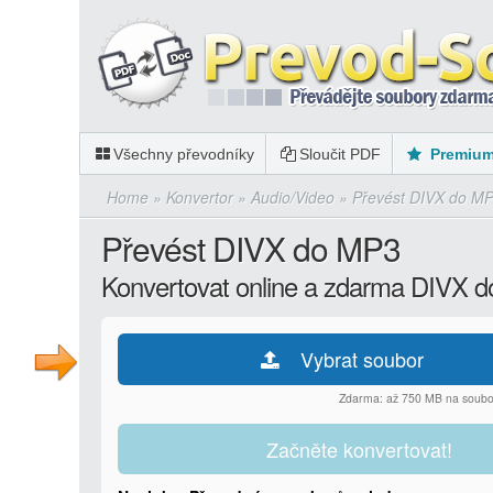
Všechny převodníky
Sloučit PDF
Premiu
Home
»
Konvertor
»
Audio/Video
»
Převést DIVX do M
Převést DIVX do MP3
Konvertovat online a zdarma DIVX 
Vybrat soubor
Zdarma: až 750 MB na soubo
Začněte konvertovat!