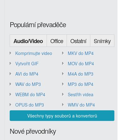
Populární převaděče
Office
Ostatní
Snímky
Audio/Video
Komprimujte video
MKV do MP4
Vytvořit GIF
MOV do MP4
AVI do MP4
M4A do MP3
WAV do MP3
MP3 do MP4
WEBM do MP4
Sestřih videa
OPUS do MP3
WMV do MP4
Všechny typy souborů a konvertorů
Nové převodníky