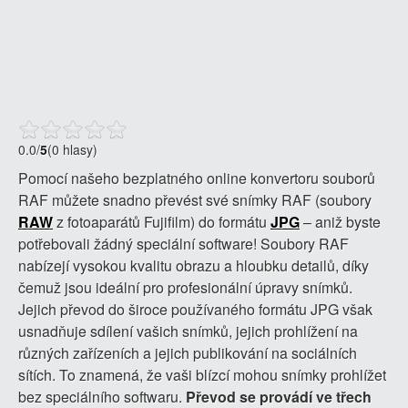
0.0
/
5
(0 hlasy)
Pomocí našeho bezplatného online konvertoru souborů
RAF můžete snadno převést své snímky RAF (soubory
RAW
z fotoaparátů Fujifilm) do formátu
JPG
– aniž byste
potřebovali žádný speciální software! Soubory RAF
nabízejí vysokou kvalitu obrazu a hloubku detailů, díky
čemuž jsou ideální pro profesionální úpravy snímků.
Jejich převod do široce používaného formátu JPG však
usnadňuje sdílení vašich snímků, jejich prohlížení na
různých zařízeních a jejich publikování na sociálních
sítích. To znamená, že vaši blízcí mohou snímky prohlížet
bez speciálního softwaru.
Převod se provádí ve třech