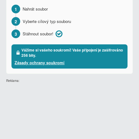
1
Nahrát soubor
2
Vyberte cílový typ souboru
3
Stáhnout soubor!
Vážíme si vašeho soukromí! Vaše připojení je zašifrováno
256 bity.
Zásady ochrany soukromí
Reklama: