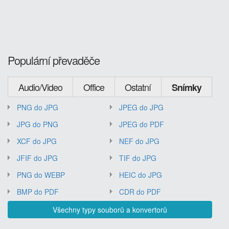
Populární převaděče
Audio/Video
Office
Ostatní
Snímky
PNG do JPG
JPEG do JPG
JPG do PNG
JPEG do PDF
XCF do JPG
NEF do JPG
JFIF do JPG
TIF do JPG
PNG do WEBP
HEIC do JPG
BMP do PDF
CDR do PDF
Všechny typy souborů a konvertorů