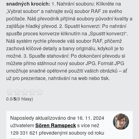
snadných krocích:
1. Nahrání souboru: Klikněte na
„Vybrat soubor“ a nahrajte svůj soubor RAF ze svého
počítače. Náš převodník přijímá soubory původní kvality a
zajišťuje hladký převod. 2. Spustit konverzi: Po nahrání
spusťte proces konverze kliknutím na „Spustit konverzi“.
Náš systém rychle převede váš soubor RAF, přičemž
zachová klíčové detaily a barvy originálu, kdykoli je to
možné. 3. Spusťte stahování: Po dokončení převodu si
můžete přímo stáhnout nový soubor JPG. Formát JPG
umožňuje snadné opětovné použití vašich obrázků – ať
už pro prezentace, nahrávání na web nebo tisk.
0.0
/
5
(0 hlasy)
Naposledy aktualizováno dne 16. 11. 2024
uživatelem
Sören Ramspeck
s více než
129 331 621 převedenými soubory od roku