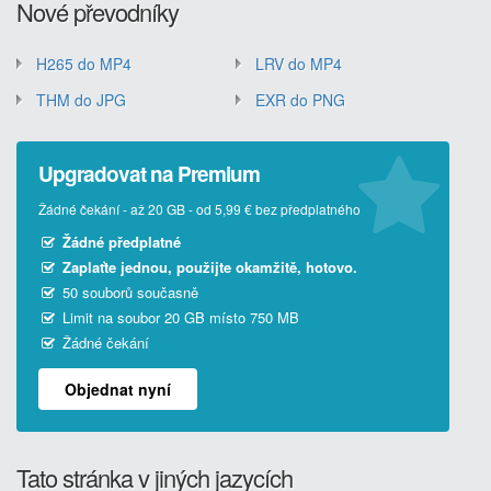
Nové převodníky
H265 do MP4
LRV do MP4
THM do JPG
EXR do PNG
Upgradovat na Premium
Žádné čekání - až 20 GB - od 5,99 € bez předplatného
Žádné předplatné
Zaplaťte jednou, použijte okamžitě, hotovo.
50 souborů současně
Limit na soubor 20 GB místo 750 MB
Žádné čekání
Objednat nyní
Tato stránka v jiných jazycích