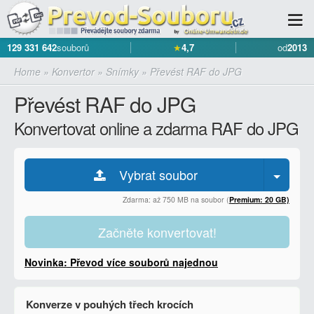
129 331 642
souborů
★
4,7
od
2013
Home
»
Konvertor
»
Snímky
»
Převést RAF do JPG
Převést RAF do JPG
Konvertovat online a zdarma RAF do JPG
Vybrat soubor
Zdarma: až 750 MB na soubor (
Premium: 20 GB)
Začněte konvertovat!
Novinka: Převod více souborů najednou
Konverze v pouhých třech krocích