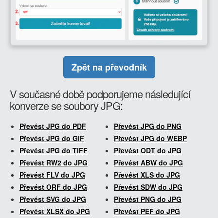
Zpět na převodník
V současné době podporujeme následující
konverze se soubory JPG:
Převést JPG do PDF
Převést JPG do PNG
Převést JPG do GIF
Převést JPG do WEBP
Převést JPG do TIFF
Převést ODT do JPG
Převést RW2 do JPG
Převést ABW do JPG
Převést FLV do JPG
Převést XLS do JPG
Převést ORF do JPG
Převést SDW do JPG
Převést SVG do JPG
Převést PNG do JPG
Převést XLSX do JPG
Převést PEF do JPG