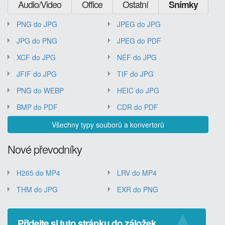
Audio/Video
Office
Ostatní
Snímky
PNG do JPG
JPEG do JPG
JPG do PNG
JPEG do PDF
XCF do JPG
NEF do JPG
JFIF do JPG
TIF do JPG
PNG do WEBP
HEIC do JPG
BMP do PDF
CDR do PDF
Všechny typy souborů a konvertorů
Nové převodníky
H265 do MP4
LRV do MP4
THM do JPG
EXR do PNG
Přidejte si tuto stránku do záložek