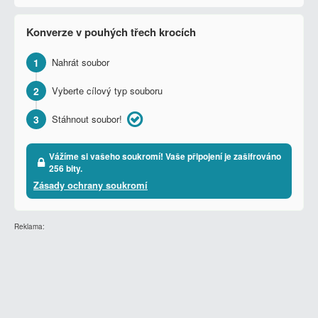
Konverze v pouhých třech krocích
1
Nahrát soubor
2
Vyberte cílový typ souboru
3
Stáhnout soubor!
Vážíme si vašeho soukromí! Vaše připojení je zašifrováno
256 bity.
Zásady ochrany soukromí
Reklama: