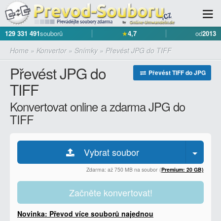
129 331 491
souborů
★
4,7
od
2013
Home
»
Konvertor
»
Snímky
»
Převést JPG do TIFF
Převést JPG do
Převést TIFF do JPG
TIFF
Konvertovat online a zdarma JPG do
TIFF
Vybrat soubor
Zdarma: až 750 MB na soubor (
Premium: 20 GB)
Začněte konvertovat!
Novinka: Převod více souborů najednou