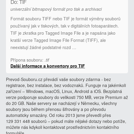
Do: TIF
univerzální bitmapový formát pro tisk a archivaci
Formát souboru TIFF nebo TIF je formát výměny souborů
používaný jak v tiskových, tak v digitálních fotoaparátech.
TIF je zkratka pro Tagged Image File a je napsána jako
kratší verze Tagged Image File Format (TIFF), ale
neexistují žádné podstatné rozd …
Přípona souboru:
.tif
Další informace a konvertory pro TIF
Prevod-Souboru.cz převádí vaše soubory zdarma - bez
registrace, bez instalace, bez vodoznaků. Funguje na jakémkoli
zařízení – Windows, macOS, Linux, Android a iOS. Bezplatná
verze podporuje soubory do velikosti 750 MB, verze Premium až
do 20 GB. Naše servery se nacházejí v Německu, všechny
soubory jsou během přenosu šifrovány a po převodu
automaticky smazány. Od roku 2013 jsme převedli přes
129 331 448 souborů – pokud máte nějaké dotazy nebo potíže,
můžete nás kdykoli kontaktovat prostřednictvím kontaktního
formuláře.