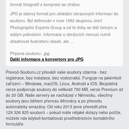
formát fotografií s kompresí se ztrátou
JPG je datový formát pro ukládání obrazových informací do
souboru. Byl definován v roce 1992 skupinou Joint
Photographic Experts Group a od té doby se těší četným a
stálým pokrokům. Informace o obrázcích nemusí nutně
obsahovat ilustrativní obsah, ale …
Přípona souboru:
.jpg
Další informace a konvertory pro JPG
Prevod-Souboru.cz převádí vaše soubory zdarma - bez
registrace, bez instalace, bez vodoznaků. Funguje na jakémkoli
zařízení – Windows, macOS, Linux, Android a iOS. Bezplatná
verze podporuje soubory do velikosti 750 MB, verze Premium až
do 20 GB. Naše servery se nacházejí v Německu, všechny
soubory jsou během přenosu šifrovány a po převodu
automaticky smazány. Od roku 2013 jsme převedli přes
129 326 825 souborů – pokud máte nějaké dotazy nebo potíže,
můžete nás kdykoli kontaktovat prostřednictvím kontaktního
formuláře.