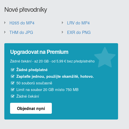
Nové převodníky
H265 do MP4
LRV do MP4
THM do JPG
EXR do PNG
Upgradovat na Premium
Žádné čekání - až 20 GB - od 5,99 € bez předplatného
Žádné předplatné
Zaplaťte jednou, použijte okamžitě, hotovo.
50 souborů současně
Limit na soubor 20 GB místo 750 MB
Žádné čekání
Objednat nyní