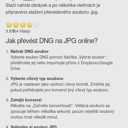
Stačí nahrát obrázek a po několika vteřinách je
připraveno stažení převedeného souboru .jpg.
3.8
/
5
(4 hlasy)
Jak převést DNG na JPG online?
Nahrát DNG soubor
Vyberte soubor DNG pomocí tlačítka „Vybrat soubor“,
přetáhněte jej nebo importujte přímo z Dropboxu/Google
Drive.
Vyberte cílový typ souboru
JPG je nastaven jako výchozí cílový formát. Změňte jej,
pokud potřebujete pro konverzi jiný cílový typ souboru.
Zahájit konverzi
Klikněte na „Začněte konvertovat!“. Většina souborů se
zpracuje během několika sekund, pouze největší soubory
mohou trvat několik minut.
Stáhněte si soubor JPG