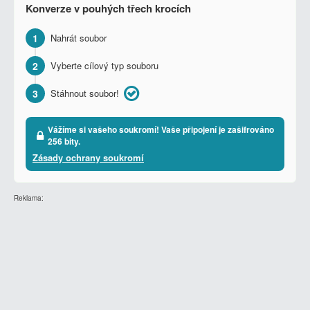
Konverze v pouhých třech krocích
1
Nahrát soubor
2
Vyberte cílový typ souboru
3
Stáhnout soubor!
Vážíme si vašeho soukromí! Vaše připojení je zašifrováno
256 bity.
Zásady ochrany soukromí
Reklama: