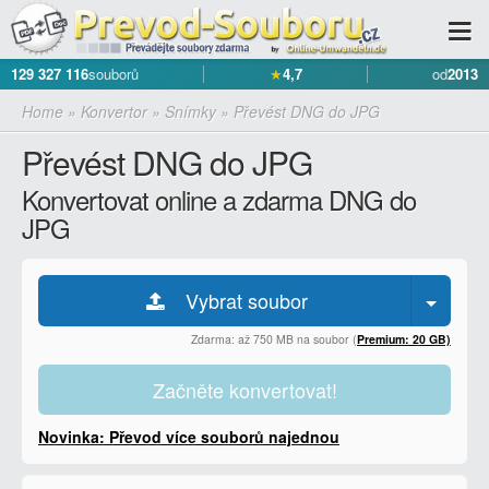
129 327 116
souborů
★
4,7
od
2013
Home
»
Konvertor
»
Snímky
»
Převést DNG do JPG
Převést DNG do JPG
Konvertovat online a zdarma DNG do
JPG
Vybrat soubor
Zdarma: až 750 MB na soubor (
Premium: 20 GB)
Začněte konvertovat!
Novinka: Převod více souborů najednou