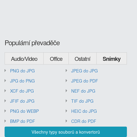
Populární převaděče
Audio/Video
Office
Ostatní
Snímky
PNG do JPG
JPEG do JPG
JPG do PNG
JPEG do PDF
XCF do JPG
NEF do JPG
JFIF do JPG
TIF do JPG
PNG do WEBP
HEIC do JPG
BMP do PDF
CDR do PDF
Všechny typy souborů a konvertorů