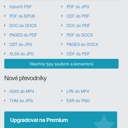
Vytvořit PDF
PDF do JPG
PDF do EPUB
ODT do PDF
DOC do DOCX
DOC do PDF
PAGES do PDF
PDF do DOCX
ODT do JPG
PAGES do DOCX
XLSX do JPG
ODF do PDF
Všechny typy souborů a konvertorů
Nové převodníky
H265 do MP4
LRV do MP4
THM do JPG
EXR do PNG
Upgradovat na Premium