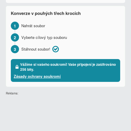
Konverze v pouhých třech krocích
1
Nahrát soubor
2
Vyberte cílový typ souboru
3
Stáhnout soubor!
Vážíme si vašeho soukromí! Vaše připojení je zašifrováno
256 bity.
Zásady ochrany soukromí
Reklama: