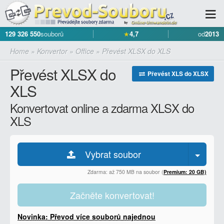
129 326 550
souborů
★
4,7
od
2013
Home
»
Konvertor
»
Office
»
Převést XLSX do XLS
Převést XLSX do
Převést XLS do XLSX
XLS
Konvertovat online a zdarma XLSX do
XLS
Vybrat soubor
Zdarma: až 750 MB na soubor (
Premium: 20 GB)
Začněte konvertovat!
Novinka: Převod více souborů najednou