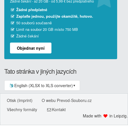
Žádné čekání - až 20 GB - od 5,99 € bez předplatného
Žádné předplatné
Zaplaťte jednou, použijte okamžitě, hotovo.
50 souborů současně
Limit na soubor 20 GB místo 750 MB
Žádné čekání
Objednat nyní
Tato stránka v jiných jazycích
English (XLSX to XLS converter)
▼
Otisk (Imprint)
O webu Prevod-Souboru.cz
Všechny formáty
Kontakt
Made with
in Leipzig.