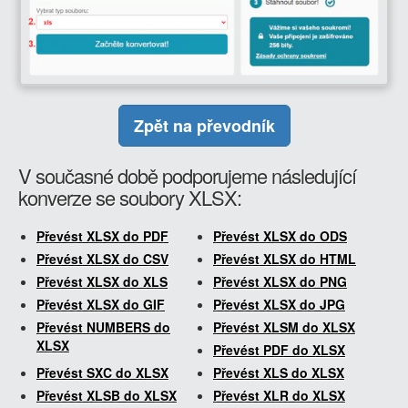
Zpět na převodník
V současné době podporujeme následující
konverze se soubory XLSX:
Převést XLSX do PDF
Převést XLSX do ODS
Převést XLSX do CSV
Převést XLSX do HTML
Převést XLSX do XLS
Převést XLSX do PNG
Převést XLSX do GIF
Převést XLSX do JPG
Převést NUMBERS do
Převést XLSM do XLSX
XLSX
Převést PDF do XLSX
Převést SXC do XLSX
Převést XLS do XLSX
Převést XLSB do XLSX
Převést XLR do XLSX