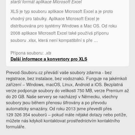
starší formát aplikace Microsoft Excel
XLS je typ souboru aplikace Microsoft Excel a je proto
vhodný pro tabulky. Aplikace Microsoft Excel je
distribuována pro systémy Windows a Mac OS. Od roku
2008 aplikace Microsoft Excel také používá příponu
souboru .xlsx, která není kompatibilní s pře …
Přípona souboru:
.xls
Další informace a konvertory pro XLS
Prevod-Souboru.cz převádí vaše soubory zdarma - bez
registrace, bez instalace, bez vodoznaků. Funguje na jakémkoli
zařízení – Windows, macOS, Linux, Android a iOS. Bezplatná
verze podporuje soubory do velikosti 750 MB, verze Premium až
do 20 GB. Naše servery se nacházejí v Německu, všechny
soubory jsou během přenosu šifrovány a po převodu
automaticky smazány. Od roku 2013 jsme převedli přes
129 326 354 souborů – pokud máte nějaké dotazy nebo potíže,
můžete nás kdykoli kontaktovat prostřednictvím kontaktního
formuláře.