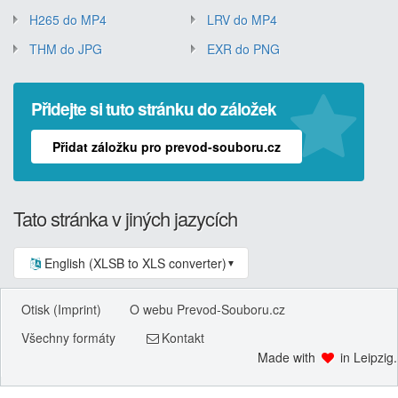
H265 do MP4
LRV do MP4
THM do JPG
EXR do PNG
Přidejte si tuto stránku do záložek
Přidat záložku pro prevod-souboru.cz
Tato stránka v jiných jazycích
English (XLSB to XLS converter)
▼
Otisk (Imprint)
O webu Prevod-Souboru.cz
Všechny formáty
Kontakt
Made with
in Leipzig.