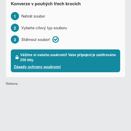
Konverze v pouhých třech krocích
1
Nahrát soubor
2
Vyberte cílový typ souboru
3
Stáhnout soubor!
Vážíme si vašeho soukromí! Vaše připojení je zašifrováno
256 bity.
Zásady ochrany soukromí
Reklama: