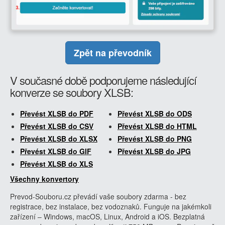
Zpět na převodník
V současné době podporujeme následující
konverze se soubory XLSB:
Převést XLSB do PDF
Převést XLSB do ODS
Převést XLSB do CSV
Převést XLSB do HTML
Převést XLSB do XLSX
Převést XLSB do PNG
Převést XLSB do GIF
Převést XLSB do JPG
Převést XLSB do XLS
Všechny konvertory
Prevod-Souboru.cz převádí vaše soubory zdarma - bez
registrace, bez instalace, bez vodoznaků. Funguje na jakémkoli
zařízení – Windows, macOS, Linux, Android a iOS. Bezplatná