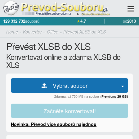
129 332 732
souborů
★
4,7
od
2013
Home
»
Konvertor
»
Office
»
Převést XLSB do XLS
Převést XLSB do XLS
Konvertovat online a zdarma XLSB do
XLS
Vybrat soubor
Zdarma: až 750 MB na soubor (
Premium: 20 GB)
Začněte konvertovat!
Novinka: Převod více souborů najednou