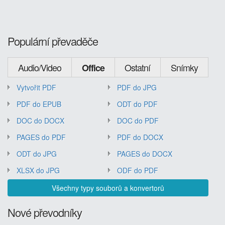
Populární převaděče
Audio/Video
Ostatní
Snímky
Office
Vytvořit PDF
PDF do JPG
PDF do EPUB
ODT do PDF
DOC do DOCX
DOC do PDF
PAGES do PDF
PDF do DOCX
ODT do JPG
PAGES do DOCX
XLSX do JPG
ODF do PDF
Všechny typy souborů a konvertorů
Nové převodníky