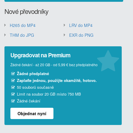
Nové převodníky
H265 do MP4
LRV do MP4
THM do JPG
EXR do PNG
Upgradovat na Premium
Žádné čekání - až 20 GB - od 5,99 € bez předplatného
Žádné předplatné
Zaplaťte jednou, použijte okamžitě, hotovo.
50 souborů současně
Limit na soubor 20 GB místo 750 MB
Žádné čekání
Objednat nyní