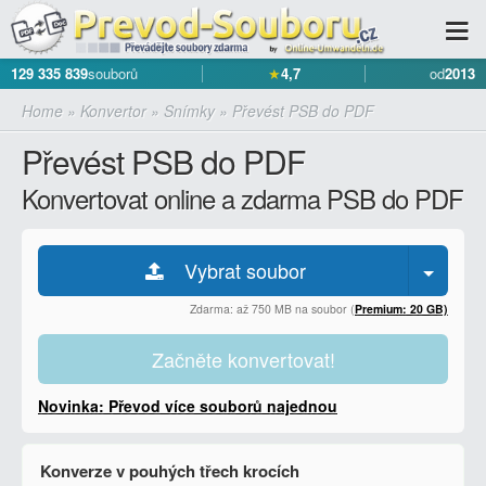
129 335 839
souborů
★
4,7
od
2013
Home
»
Konvertor
»
Snímky
»
Převést PSB do PDF
Převést PSB do PDF
Konvertovat online a zdarma PSB do PDF
Vybrat soubor
Zdarma: až 750 MB na soubor (
Premium: 20 GB)
Začněte konvertovat!
Novinka: Převod více souborů najednou
Konverze v pouhých třech krocích