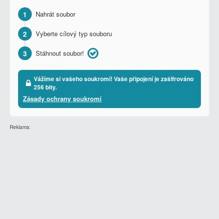
1
Nahrát soubor
2
Vyberte cílový typ souboru
3
Stáhnout soubor!
Vážíme si vašeho soukromí! Vaše připojení je zašifrováno
256 bity.
Zásady ochrany soukromí
Reklama: