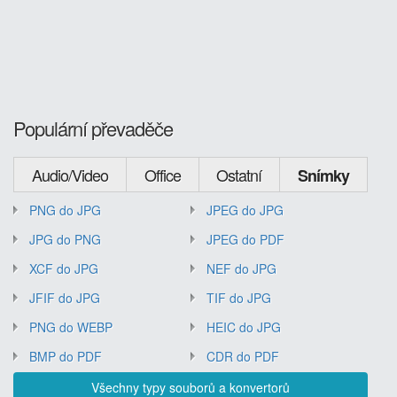
Populární převaděče
Audio/Video
Office
Ostatní
Snímky
PNG do JPG
JPEG do JPG
JPG do PNG
JPEG do PDF
XCF do JPG
NEF do JPG
JFIF do JPG
TIF do JPG
PNG do WEBP
HEIC do JPG
BMP do PDF
CDR do PDF
Všechny typy souborů a konvertorů