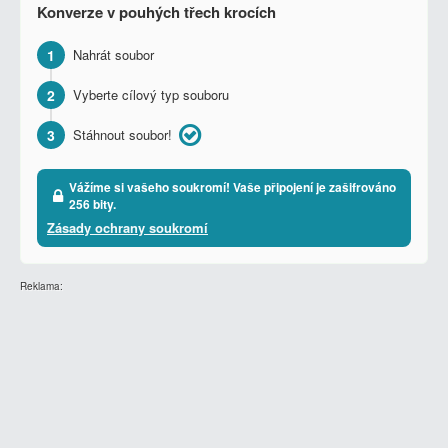
Konverze v pouhých třech krocích
1
Nahrát soubor
2
Vyberte cílový typ souboru
3
Stáhnout soubor!
Vážíme si vašeho soukromí! Vaše připojení je zašifrováno
256 bity.
Zásady ochrany soukromí
Reklama: