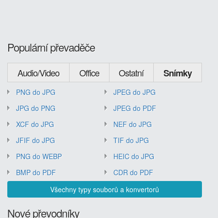
Populární převaděče
Audio/Video
Office
Ostatní
Snímky
PNG do JPG
JPEG do JPG
JPG do PNG
JPEG do PDF
XCF do JPG
NEF do JPG
JFIF do JPG
TIF do JPG
PNG do WEBP
HEIC do JPG
BMP do PDF
CDR do PDF
Všechny typy souborů a konvertorů
Nové převodníky