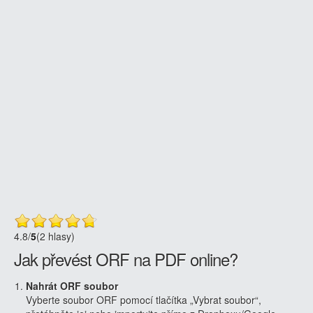
4.8
/
5
(2 hlasy)
Jak převést ORF na PDF online?
Nahrát ORF soubor
Vyberte soubor ORF pomocí tlačítka „Vybrat soubor“,