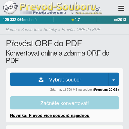
129 332 064
souborů
★
4,7
od
2013
Home
»
Konvertor
»
Snímky
»
Převést ORF do PDF
Převést ORF do PDF
Konvertovat online a zdarma ORF do
PDF
Vybrat soubor
Zdarma: až 750 MB na soubor (
Premium: 20 GB)
Začněte konvertovat!
Novinka: Převod více souborů najednou