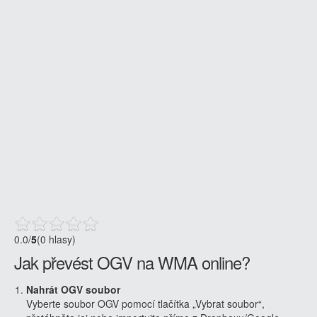
0.0
/
5
(0 hlasy)
Jak převést OGV na WMA online?
Nahrát OGV soubor
Vyberte soubor OGV pomocí tlačítka „Vybrat soubor“,