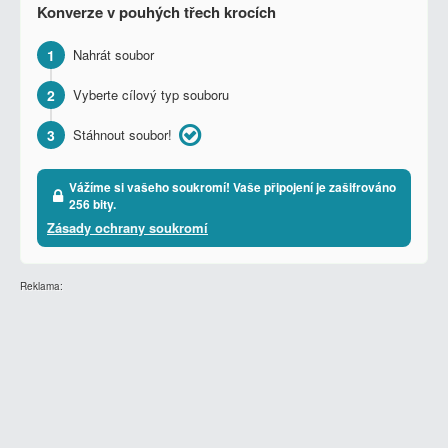
Konverze v pouhých třech krocích
1
Nahrát soubor
2
Vyberte cílový typ souboru
3
Stáhnout soubor!
Vážíme si vašeho soukromí! Vaše připojení je zašifrováno
256 bity.
Zásady ochrany soukromí
Reklama: