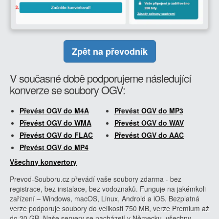
Zpět na převodník
V současné době podporujeme následující
konverze se soubory OGV:
Převést OGV do M4A
Převést OGV do MP3
Převést OGV do WMA
Převést OGV do WAV
Převést OGV do FLAC
Převést OGV do AAC
Převést OGV do MP4
Všechny konvertory
Prevod-Souboru.cz převádí vaše soubory zdarma - bez
registrace, bez instalace, bez vodoznaků. Funguje na jakémkoli
zařízení – Windows, macOS, Linux, Android a iOS. Bezplatná
verze podporuje soubory do velikosti 750 MB, verze Premium až
do 20 GB. Naše servery se nacházejí v Německu, všechny