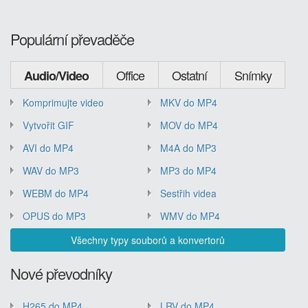
Populární převaděče
Office
Ostatní
Snímky
Audio/Video
Komprimujte video
MKV do MP4
Vytvořit GIF
MOV do MP4
AVI do MP4
M4A do MP3
WAV do MP3
MP3 do MP4
WEBM do MP4
Sestřih videa
OPUS do MP3
WMV do MP4
Všechny typy souborů a konvertorů
Nové převodníky
H265 do MP4
LRV do MP4