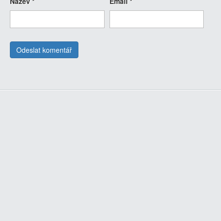
Název
*
Email
*