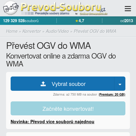
129 329 528
souborů
★
4,7
od
2013
Home
»
Konvertor
»
Audio/Video
»
Převést OGV do WMA
Převést OGV do WMA
Konvertovat online a zdarma OGV do
WMA
Vybrat soubor
Zdarma: až 750 MB na soubor (
Premium: 20 GB)
Začněte konvertovat!
Novinka: Převod více souborů najednou