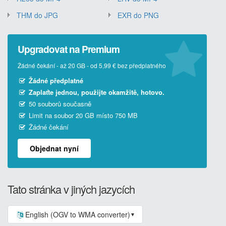
THM do JPG
EXR do PNG
Upgradovat na Premium
Žádné čekání - až 20 GB - od 5,99 € bez předplatného
Žádné předplatné
Zaplaťte jednou, použijte okamžitě, hotovo.
50 souborů současně
Limit na soubor 20 GB místo 750 MB
Žádné čekání
Objednat nyní
Tato stránka v jiných jazycích
English (OGV to WMA converter)
▼