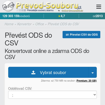
129 303 159
souborů
★
4,7
od
2013
Home
»
Konvertor
»
Office
»
Převést ODS do CSV
Převést ODS do
Převést CSV do ODS
CSV
Konvertovat online a zdarma ODS do
CSV
Vybrat soubor
Zdarma: až 750 MB na soubor (
Premium: 20 GB)
Oddělovač CSV: