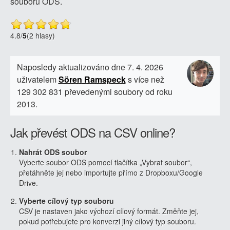
souboru ODS.
4.8
/
5
(2 hlasy)
Naposledy aktualizováno dne 7. 4. 2026
uživatelem
Sören Ramspeck
s více než
129 302 831 převedenými soubory od roku
2013.
Jak převést ODS na CSV online?
Nahrát ODS soubor
Vyberte soubor ODS pomocí tlačítka „Vybrat soubor“,
přetáhněte jej nebo importujte přímo z Dropboxu/Google
Drive.
Vyberte cílový typ souboru
CSV je nastaven jako výchozí cílový formát. Změňte jej,
pokud potřebujete pro konverzi jiný cílový typ souboru.