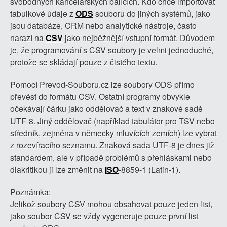
svobodných kancelářských balících. Kdo chce importovat
tabulkové údaje z
ODS
souboru do jiných systémů, jako
jsou databáze, CRM nebo analytické nástroje, často
narazí na
CSV
jako nejběžnější vstupní formát. Důvodem
je, že programování s CSV soubory je velmi jednoduché,
protože se skládají pouze z čistého textu.
Pomocí Prevod-Souboru.cz lze soubory ODS přímo
převést do formátu CSV. Ostatní programy obvykle
očekávají čárku jako oddělovač a text v znakové sadě
UTF-8. Jiný oddělovač (například tabulátor pro TSV nebo
středník, zejména v německy mluvících zemích) lze vybrat
z rozevíracího seznamu. Znaková sada UTF-8 je dnes již
standardem, ale v případě problémů s přehláskami nebo
diakritikou ji lze změnit na
ISO
-8859-1 (Latin-1).
Poznámka:
Jelikož soubory CSV mohou obsahovat pouze jeden list,
jako soubor CSV se vždy vygeneruje pouze první list