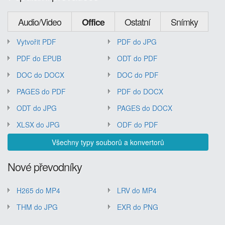
Audio/Video
Ostatní
Snímky
Office
Vytvořit PDF
PDF do JPG
PDF do EPUB
ODT do PDF
DOC do DOCX
DOC do PDF
PAGES do PDF
PDF do DOCX
ODT do JPG
PAGES do DOCX
XLSX do JPG
ODF do PDF
Všechny typy souborů a konvertorů
Nové převodníky
H265 do MP4
LRV do MP4
THM do JPG
EXR do PNG