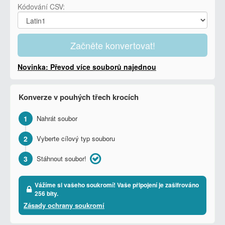
Kódování CSV:
Začněte konvertovat!
Novinka: Převod více souborů najednou
Konverze v pouhých třech krocích
1
Nahrát soubor
2
Vyberte cílový typ souboru
3
Stáhnout soubor!
Vážíme si vašeho soukromí! Vaše připojení je zašifrováno
256 bity.
Zásady ochrany soukromí