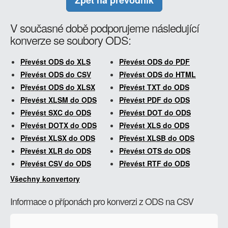
Zpět na převodník
V současné době podporujeme následující
konverze se soubory ODS:
Převést ODS do XLS
Převést ODS do PDF
Převést ODS do CSV
Převést ODS do HTML
Převést ODS do XLSX
Převést TXT do ODS
Převést XLSM do ODS
Převést PDF do ODS
Převést SXC do ODS
Převést DOT do ODS
Převést DOTX do ODS
Převést XLS do ODS
Převést XLSX do ODS
Převést XLSB do ODS
Převést XLR do ODS
Převést OTS do ODS
Převést CSV do ODS
Převést RTF do ODS
Všechny konvertory
Informace o příponách pro konverzi z ODS na CSV