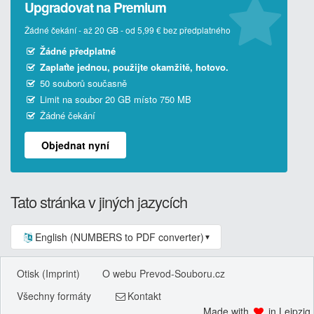
Upgradovat na Premium
Žádné čekání - až 20 GB - od 5,99 € bez předplatného
Žádné předplatné
Zaplaťte jednou, použijte okamžitě, hotovo.
50 souborů současně
Limit na soubor 20 GB místo 750 MB
Žádné čekání
Objednat nyní
Tato stránka v jiných jazycích
English (NUMBERS to PDF converter)
▼
Otisk (Imprint)
O webu Prevod-Souboru.cz
Všechny formáty
Kontakt
Made with
in Leipzig.