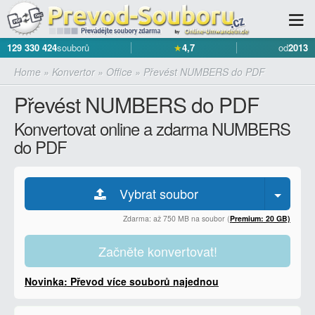
129 330 424
souborů
★
4,7
od
2013
Home
»
Konvertor
»
Office
»
Převést NUMBERS do PDF
Převést NUMBERS do PDF
Konvertovat online a zdarma NUMBERS
do PDF
Vybrat soubor
Zdarma: až 750 MB na soubor (
Premium: 20 GB)
Začněte konvertovat!
Novinka: Převod více souborů najednou