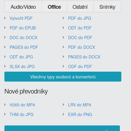
Audio/Video
Ostatní
Snímky
Office
Vytvořit PDF
PDF do JPG
PDF do EPUB
ODT do PDF
DOC do DOCX
DOC do PDF
PAGES do PDF
PDF do DOCX
ODT do JPG
PAGES do DOCX
XLSX do JPG
ODF do PDF
Všechny typy souborů a konvertorů
Nové převodníky
H265 do MP4
LRV do MP4
THM do JPG
EXR do PNG