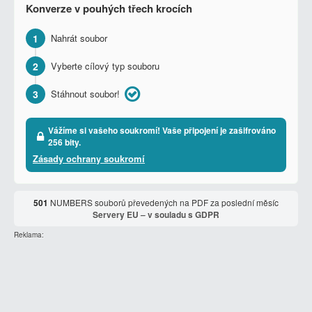
Konverze v pouhých třech krocích
1
Nahrát soubor
2
Vyberte cílový typ souboru
3
Stáhnout soubor!
Vážíme si vašeho soukromí! Vaše připojení je zašifrováno
256 bity.
Zásady ochrany soukromí
501
NUMBERS souborů převedených na PDF za poslední měsíc
Servery EU – v souladu s GDPR
Reklama: