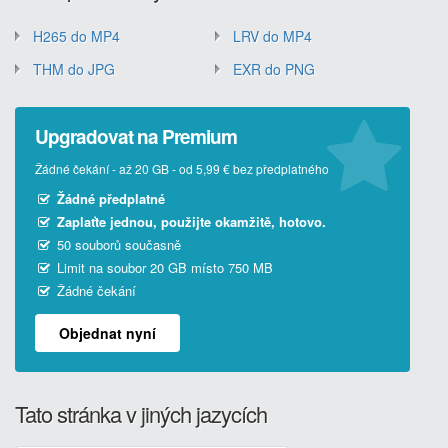
H265 do MP4
LRV do MP4
THM do JPG
EXR do PNG
Upgradovat na Premium
Žádné čekání - až 20 GB - od 5,99 € bez předplatného
Žádné předplatné
Zaplaťte jednou, použijte okamžitě, hotovo.
50 souborů současně
Limit na soubor 20 GB místo 750 MB
Žádné čekání
Objednat nyní
Tato stránka v jiných jazycích