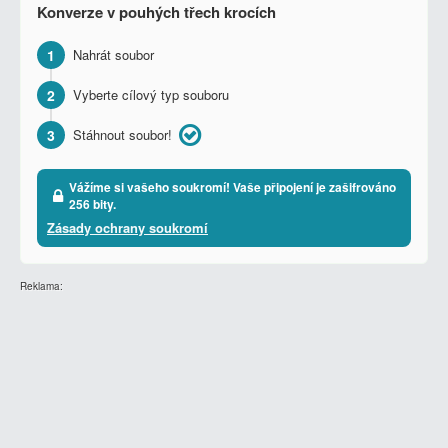
Konverze v pouhých třech krocích
1
Nahrát soubor
2
Vyberte cílový typ souboru
3
Stáhnout soubor!
Vážíme si vašeho soukromí! Vaše připojení je zašifrováno
256 bity.
Zásady ochrany soukromí
Reklama: