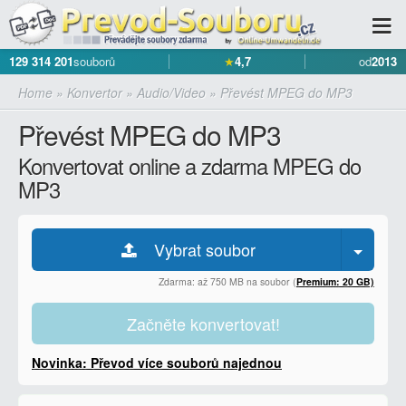
129 314 201
souborů
★
4,7
od
2013
Home
»
Konvertor
»
Audio/Video
»
Převést MPEG do MP3
Převést MPEG do MP3
Konvertovat online a zdarma MPEG do
MP3
Vybrat soubor
Zdarma: až 750 MB na soubor (
Premium: 20 GB)
Začněte konvertovat!
Novinka: Převod více souborů najednou