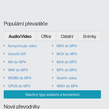
Populární převaděče
Office
Ostatní
Snímky
Audio/Video
Komprimujte video
MKV do MP4
Vytvořit GIF
MOV do MP4
AVI do MP4
M4A do MP3
WAV do MP3
MP3 do MP4
WEBM do MP4
Sestřih videa
OPUS do MP3
WMV do MP4
Všechny typy souborů a konvertorů
Nové převodníky