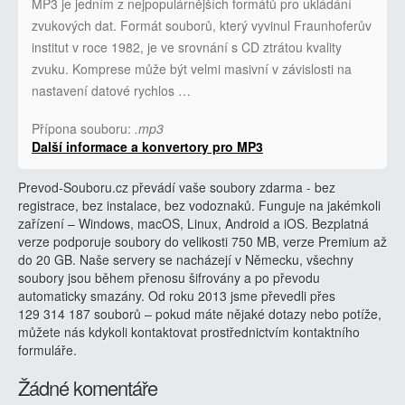
MP3 je jedním z nejpopulárnějších formátů pro ukládání
zvukových dat. Formát souborů, který vyvinul Fraunhoferův
institut v roce 1982, je ve srovnání s CD ztrátou kvality
zvuku. Komprese může být velmi masivní v závislosti na
nastavení datové rychlos …
Přípona souboru:
.mp3
Další informace a konvertory pro MP3
Prevod-Souboru.cz převádí vaše soubory zdarma - bez
registrace, bez instalace, bez vodoznaků. Funguje na jakémkoli
zařízení – Windows, macOS, Linux, Android a iOS. Bezplatná
verze podporuje soubory do velikosti 750 MB, verze Premium až
do 20 GB. Naše servery se nacházejí v Německu, všechny
soubory jsou během přenosu šifrovány a po převodu
automaticky smazány. Od roku 2013 jsme převedli přes
129 314 187 souborů – pokud máte nějaké dotazy nebo potíže,
můžete nás kdykoli kontaktovat prostřednictvím kontaktního
formuláře.
Žádné komentáře