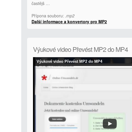
častějš …
Přípona souboru:
.mp2
Další informace a konvertory pro MP2
Výukové video Převést MP2 do MP4
Výukové video Převést MP2 do MP4