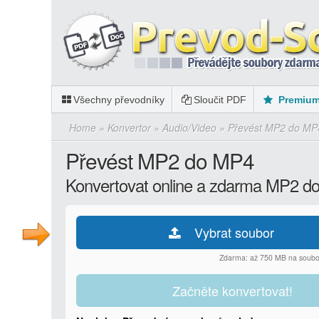
Všechny převodníky
Sloučit PDF
Premiu
Home
»
Konvertor
»
Audio/Video
»
Převést MP2 do MP
Převést MP2 do MP4
Konvertovat online a zdarma MP2 d
Vybrat soubor
Zdarma: až 750 MB na soubo
Začněte konvertovat!