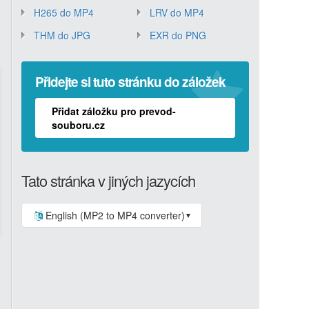
H265 do MP4
LRV do MP4
THM do JPG
EXR do PNG
Přidejte si tuto stránku do záložek
Přidat záložku pro prevod-
souboru.cz
Tato stránka v jiných jazycích
English (MP2 to MP4 converter)
▼