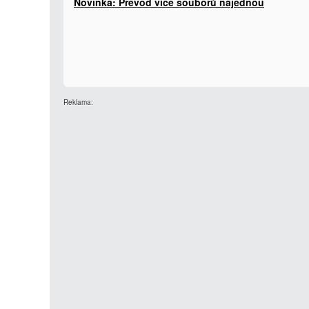
Novinka: Převod více souborů najednou
Reklama: