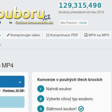
.
.
1
2
9
3
1
5
4
9
0
Soubory převedené od roku 2013
2
3
0
4
2
6
5
0
1
3
4
5
3
7
6
2
Bez Premium -
Ceník
4
5
6
4
8
7
3
m
Komprimujte video
Komprimace PDF
MP4 na MP3
5
6
7
5
9
8
4
4
6
7
8
6
0
9
5
7
8
9
7
0
6
o MP4
8
9
0
8
7
9
0
9
8
Konverze v pouhých třech krocích
0
0
9
Nahrát soubor
1
0
r (
Premium: 20 GB)
Vyberte cílový typ souboru
2
Stáhnout soubor!
3