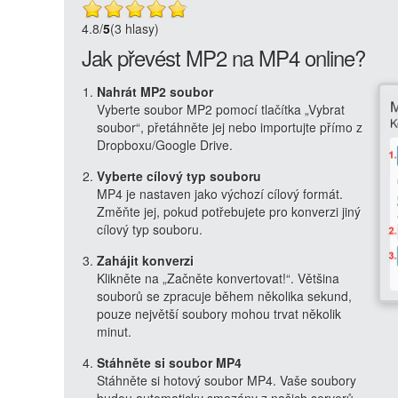
4.8
/
5
(3 hlasy)
Jak převést MP2 na MP4 online?
Nahrát MP2 soubor
Vyberte soubor MP2 pomocí tlačítka „Vybrat
soubor“, přetáhněte jej nebo importujte přímo z
Dropboxu/Google Drive.
Vyberte cílový typ souboru
MP4 je nastaven jako výchozí cílový formát.
Změňte jej, pokud potřebujete pro konverzi jiný
cílový typ souboru.
Zahájit konverzi
Klikněte na „Začněte konvertovat!“. Většina
souborů se zpracuje během několika sekund,
pouze největší soubory mohou trvat několik
minut.
Stáhněte si soubor MP4
Stáhněte si hotový soubor MP4. Vaše soubory