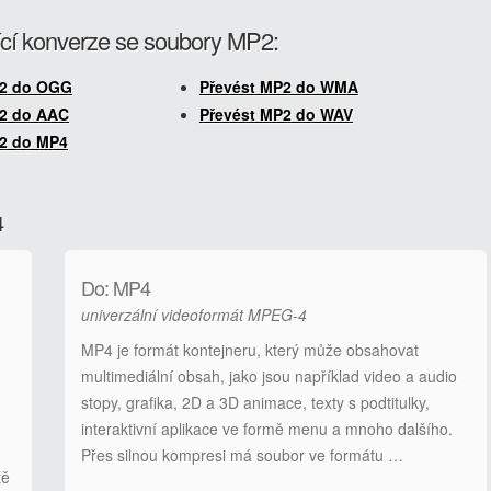
cí konverze se soubory MP2:
P2 do OGG
Převést MP2 do WMA
P2 do AAC
Převést MP2 do WAV
P2 do MP4
4
Do: MP4
univerzální videoformát MPEG-4
MP4 je formát kontejneru, který může obsahovat
multimediální obsah, jako jsou například video a audio
stopy, grafika, 2D a 3D animace, texty s podtitulky,
interaktivní aplikace ve formě menu a mnoho dalšího.
Přes silnou kompresi má soubor ve formátu …
tě