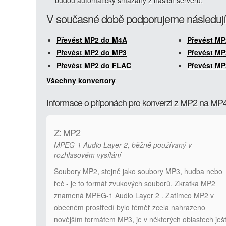
budou automaticky smazány z našich serverů.
V současné době podporujeme následují
Převést MP2 do M4A
Převést M
Převést MP2 do MP3
Převést M
Převést MP2 do FLAC
Převést M
Všechny konvertory
Informace o příponách pro konverzi z MP2 na MP
Z: MP2
MPEG-1 Audio Layer 2, běžně používaný v
rozhlasovém vysílání
Soubory MP2, stejně jako soubory MP3, hudba nebo
řeč - je to formát zvukových souborů. Zkratka MP2
znamená MPEG-1 Audio Layer 2 . Zatímco MP2 v
obecném prostředí bylo téměř zcela nahrazeno
novějším formátem MP3, je v některých oblastech ješ