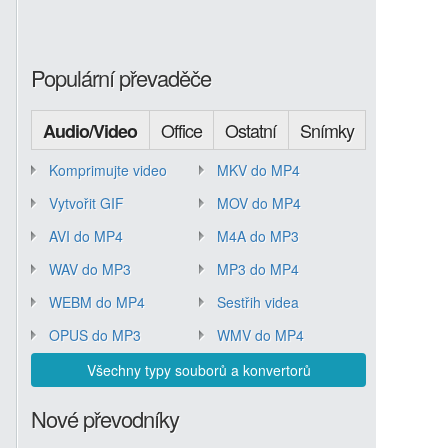
Populární převaděče
Office
Ostatní
Snímky
Audio/Video
Komprimujte video
MKV do MP4
Vytvořit GIF
MOV do MP4
AVI do MP4
M4A do MP3
WAV do MP3
MP3 do MP4
WEBM do MP4
Sestřih videa
OPUS do MP3
WMV do MP4
Všechny typy souborů a konvertorů
Nové převodníky