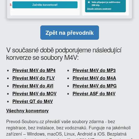
Zpět na převodník
V současné době podporujeme následující
konverze se soubory M4V:
Převést M4V do MP4
Převést M4V do MP3
Převést M4V do FLV
Převést M4V do M4A
Převést M4V do AVI
Převést M4V do MPG
Převést M4V do MOV
Převést ASF do M4V
Převést QT do M4V
Všechny konvertory
Prevod-Souboru.cz převádí vaše soubory zdarma - bez
registrace, bez instalace, bez vodoznaků. Funguje na jakémkoli
zařízení – Windows, macOS, Linux, Android a iOS. Bezplatná