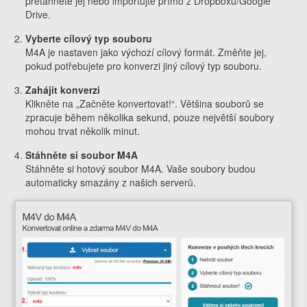
přetáhněte jej nebo importujte přímo z Dropboxu/Google
Drive.
Vyberte cílový typ souboru
M4A je nastaven jako výchozí cílový formát. Změňte jej,
pokud potřebujete pro konverzi jiný cílový typ souboru.
Zahájit konverzi
Klikněte na „Začněte konvertovat!“. Většina souborů se
zpracuje během několika sekund, pouze největší soubory
mohou trvat několik minut.
Stáhněte si soubor M4A
Stáhněte si hotový soubor M4A. Vaše soubory budou
automaticky smazány z našich serverů.