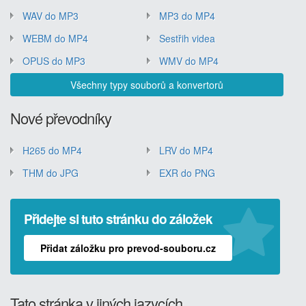
WAV do MP3
MP3 do MP4
WEBM do MP4
Sestřih videa
OPUS do MP3
WMV do MP4
Všechny typy souborů a konvertorů
Nové převodníky
H265 do MP4
LRV do MP4
THM do JPG
EXR do PNG
Přidejte si tuto stránku do záložek
Přidat záložku pro prevod-souboru.cz
Tato stránka v jiných jazycích