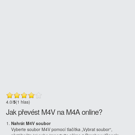
4.0
/
5
(1 hlas)
Jak převést M4V na M4A online?
Nahrát M4V soubor
Vyberte soubor M4V pomocí tlačítka „Vybrat soubor“,