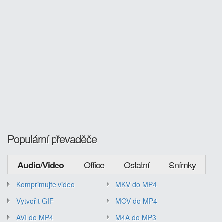
Populární převaděče
Office
Ostatní
Snímky
Audio/Video
Komprimujte video
MKV do MP4
Vytvořit GIF
MOV do MP4
AVI do MP4
M4A do MP3