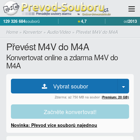
129 326 684
souborů
★
4,7
od
2013
Home
»
Konvertor
»
Audio/Video
»
Převést M4V do M4A
Převést M4V do M4A
Konvertovat online a zdarma M4V do
M4A
Vybrat soubor
Zdarma: až 750 MB na soubor (
Premium: 20 GB)
Začněte konvertovat!
Novinka: Převod více souborů najednou