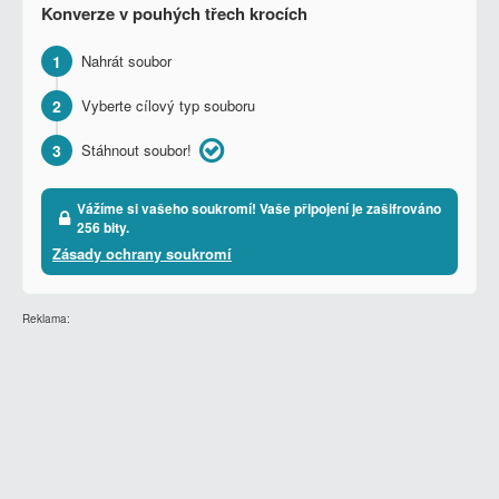
Konverze v pouhých třech krocích
1
Nahrát soubor
2
Vyberte cílový typ souboru
3
Stáhnout soubor!
Vážíme si vašeho soukromí! Vaše připojení je zašifrováno
256 bity.
Zásady ochrany soukromí
Reklama: