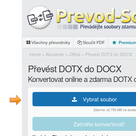
Všechny převodníky
Sloučit PDF
Premiu
Home
»
Konvertor
»
Office
»
Převést DOTX do DOCX
Převést DOTX do DOCX
Konvertovat online a zdarma DOTX
Vybrat soubor
Zdarma: až 750 MB na soubo
Začněte konvertovat!