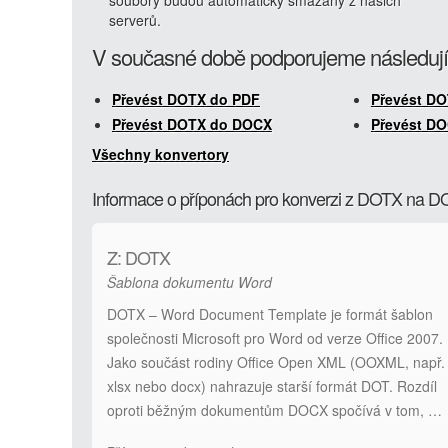
soubory budou automaticky smazány z našich
serverů.
V současné době podporujeme následují
Převést DOTX do PDF
Převést D
Převést DOTX do DOCX
Převést D
Všechny konvertory
Informace o příponách pro konverzi z DOTX na 
Z: DOTX
Šablona dokumentu Word
DOTX – Word Document Template je formát šablon
společnosti Microsoft pro Word od verze Office 2007.
Jako součást rodiny Office Open XML (OOXML, např.
xlsx nebo docx) nahrazuje starší formát DOT. Rozdíl
oproti běžným dokumentům DOCX spočívá v tom, …