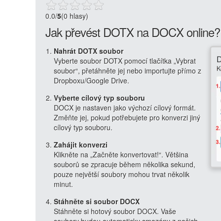
0.0
/
5
(0 hlasy)
Jak převést DOTX na DOCX online?
Nahrát DOTX soubor
Vyberte soubor DOTX pomocí tlačítka „Vybrat
soubor“, přetáhněte jej nebo importujte přímo z
Dropboxu/Google Drive.
Vyberte cílový typ souboru
DOCX je nastaven jako výchozí cílový formát.
Změňte jej, pokud potřebujete pro konverzi jiný
cílový typ souboru.
Zahájit konverzi
Klikněte na „Začněte konvertovat!“. Většina
souborů se zpracuje během několika sekund,
pouze největší soubory mohou trvat několik
minut.
Stáhněte si soubor DOCX
Stáhněte si hotový soubor DOCX. Vaše