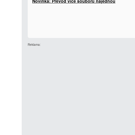
Novinka: Převod více souborů najednou
Reklama: