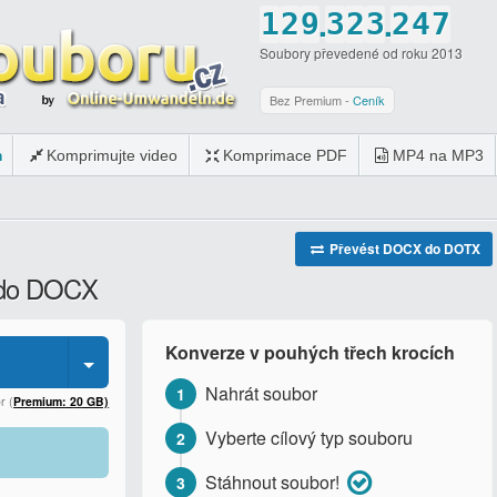
.
.
1
2
9
3
2
3
2
4
7
Soubory převedené od roku 2013
2
3
0
4
3
4
3
5
8
3
4
5
4
5
4
6
9
Bez Premium -
Ceník
4
5
6
5
6
5
7
0
m
Komprimujte video
Komprimace PDF
MP4 na MP3
5
6
7
6
7
6
8
6
7
8
7
8
7
9
7
8
9
8
9
8
0
Převést DOCX do DOTX
 do DOCX
8
9
0
9
0
9
9
0
0
0
Konverze v pouhých třech krocích
0
Nahrát soubor
1
r (
Premium: 20 GB)
Vyberte cílový typ souboru
2
Stáhnout soubor!
3