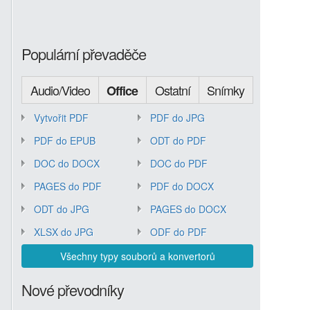
Populární převaděče
Audio/Video
Ostatní
Snímky
Office
Vytvořit PDF
PDF do JPG
PDF do EPUB
ODT do PDF
DOC do DOCX
DOC do PDF
PAGES do PDF
PDF do DOCX
ODT do JPG
PAGES do DOCX
XLSX do JPG
ODF do PDF
Všechny typy souborů a konvertorů
Nové převodníky