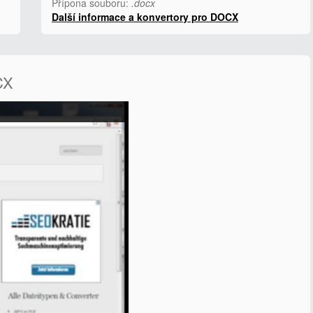
Přípona souboru:
.docx
Další informace a konvertory pro DOCX
CX