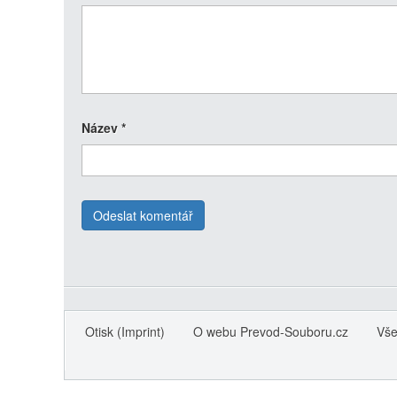
Název
*
Otisk (Imprint)
O webu Prevod-Souboru.cz
Vše