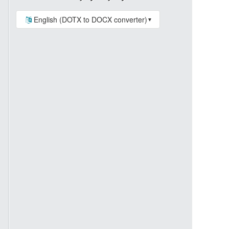
English (DOTX to DOCX converter)
▼