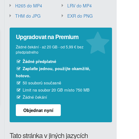
H265 do MP4
LRV do MP4
THM do JPG
EXR do PNG
Upgradovat na Premium
Žádné čekání - až 20 GB - od 5,99 € bez
předplatného
Žádné předplatné
Zaplaťte jednou, použijte okamžitě,
hotovo.
50 souborů současně
Limit na soubor 20 GB místo 750 MB
Žádné čekání
Objednat nyní
Tato stránka v jiných jazycích