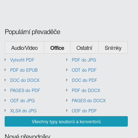
Populární převaděče
Audio/Video
Ostatní
Snímky
Office
Vytvořit PDF
PDF do JPG
PDF do EPUB
ODT do PDF
DOC do DOCX
DOC do PDF
PAGES do PDF
PDF do DOCX
ODT do JPG
PAGES do DOCX
XLSX do JPG
ODF do PDF
Všechny typy souborů a konvertorů
Nové převodníky