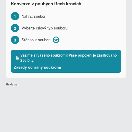
Konverze v pouhých třech krocích
1
Nahrát soubor
2
Vyberte cílový typ souboru
3
Stáhnout soubor!
Vážíme si vašeho soukromí! Vaše připojení je zašifrováno
256 bity.
Zásady ochrany soukromí
Reklama: