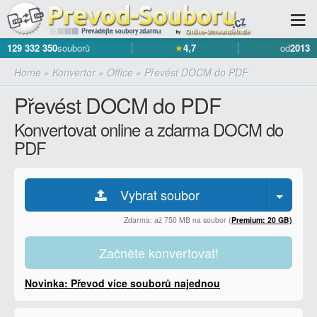
129 332 350
souborů
★
4,7
od
2013
Home
»
Konvertor
»
Office
»
Převést DOCM do PDF
Převést DOCM do PDF
Konvertovat online a zdarma DOCM do
PDF
Vybrat soubor
Zdarma: až 750 MB na soubor (
Premium: 20 GB)
Začněte konvertovat!
Novinka: Převod více souborů najednou