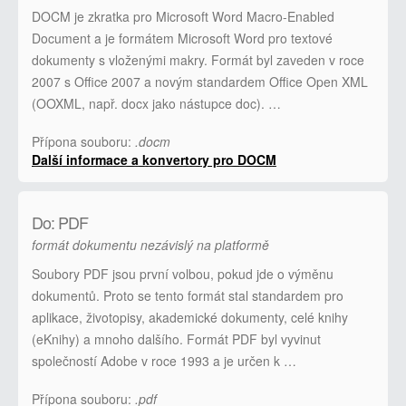
DOCM je zkratka pro Microsoft Word Macro-Enabled
Document a je formátem Microsoft Word pro textové
dokumenty s vloženými makry. Formát byl zaveden v roce
2007 s Office 2007 a novým standardem Office Open XML
(OOXML, např. docx jako nástupce doc). …
Přípona souboru:
.docm
Další informace a konvertory pro DOCM
Do: PDF
formát dokumentu nezávislý na platformě
Soubory PDF jsou první volbou, pokud jde o výměnu
dokumentů. Proto se tento formát stal standardem pro
aplikace, životopisy, akademické dokumenty, celé knihy
(eKnihy) a mnoho dalšího. Formát PDF byl vyvinut
společností Adobe v roce 1993 a je určen k …
Přípona souboru:
.pdf