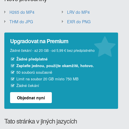
H265 do MP4
LRV do MP4
THM do JPG
EXR do PNG
Upgradovat na Premium
Žádné čekání - až 20 GB - od 5,99 € bez předplatného
Žádné předplatné
Zaplaťte jednou, použijte okamžitě, hotovo.
50 souborů současně
Limit na soubor 20 GB místo 750 MB
Žádné čekání
Objednat nyní
Tato stránka v jiných jazycích