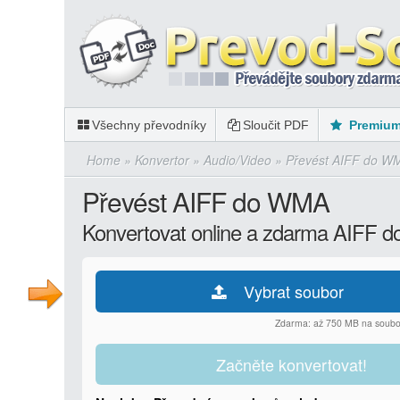
Všechny převodníky
Sloučit PDF
Premiu
Home
»
Konvertor
»
Audio/Video
»
Převést AIFF do W
Převést AIFF do WMA
Konvertovat online a zdarma AIFF
Vybrat soubor
Zdarma: až 750 MB na soubo
Začněte konvertovat!