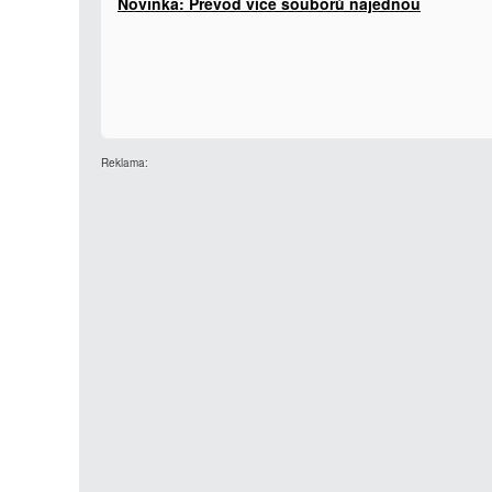
Novinka: Převod více souborů najednou
Reklama: