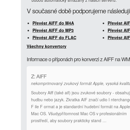
budou automaticky smazány z našich serverů.
V současné době podporujeme následují
Převést AIFF do M4A
Převést AI
Převést AIFF do MP3
Převést AI
Převést AIFF do FLAC
Převést AI
Všechny konvertory
Informace o příponách pro konverzi z AIFF na W
Z: AIFF
nekomprimovaný zvukový formát Apple, vysoká kvalit
Soubory Aiff (také aif) jsou zvukové soubory - obsahuj
hudbu nebo jazyk. Zkratka AIF značí udio I nterchang
F ile F ormat a je standardní hudební formát na Apple
Mac OS. Všudypřítomnost Mac OS v profesionálním
prostředí, aby soubory prakticky stand …