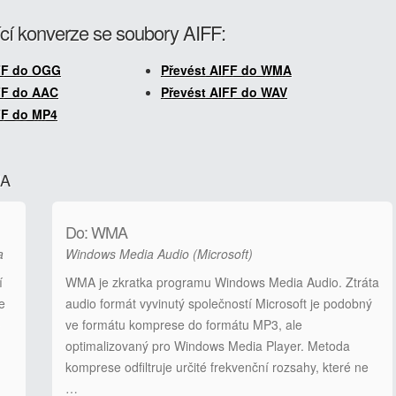
cí konverze se soubory AIFF:
FF do OGG
Převést AIFF do WMA
FF do AAC
Převést AIFF do WAV
FF do MP4
MA
Do: WMA
a
Windows Media Audio (Microsoft)
í
WMA je zkratka programu Windows Media Audio. Ztráta
e
audio formát vyvinutý společností Microsoft je podobný
ve formátu komprese do formátu MP3, ale
optimalizovaný pro Windows Media Player. Metoda
komprese odfiltruje určité frekvenční rozsahy, které ne
…