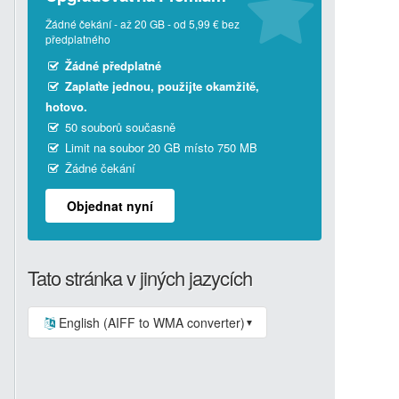
Žádné čekání - až 20 GB - od 5,99 € bez
předplatného
Žádné předplatné
Zaplaťte jednou, použijte okamžitě,
hotovo.
50 souborů současně
Limit na soubor 20 GB místo 750 MB
Žádné čekání
Objednat nyní
Tato stránka v jiných jazycích
English (AIFF to WMA converter)
▼