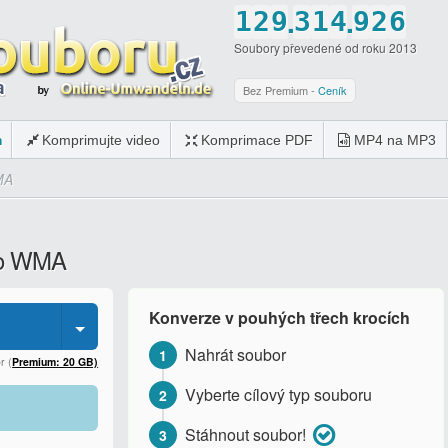
.
.
1
2
9
3
1
4
9
2
6
Soubory převedené od roku 2013
2
3
0
4
2
5
0
3
7
3
4
5
3
6
4
8
Bez Premium -
Ceník
4
5
6
4
7
5
9
m
Komprimujte video
Komprimace PDF
MP4 na MP3
5
6
7
5
8
6
0
MA
6
7
8
6
9
7
7
8
9
7
0
8
 do WMA
8
9
0
8
9
9
0
9
0
Konverze v pouhých třech krocích
0
0
Nahrát soubor
1
r (
Premium: 20 GB)
Vyberte cílový typ souboru
2
Stáhnout soubor!
3