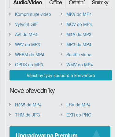
Office
Ostatní
Snímky
Audio/Video
Komprimujte video
MKV do MP4
Vytvořit GIF
MOV do MP4
AVI do MP4
M4A do MP3
WAV do MP3
MP3 do MP4
WEBM do MP4
Sestřih videa
OPUS do MP3
WMV do MP4
Všechny typy souborů a konvertorů
Nové převodníky
H265 do MP4
LRV do MP4
THM do JPG
EXR do PNG
Upgradovat na Premium