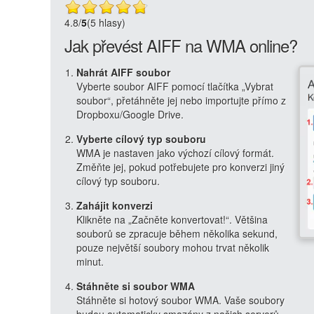
4.8
/
5
(5 hlasy)
Jak převést AIFF na WMA online?
Nahrát AIFF soubor
Vyberte soubor AIFF pomocí tlačítka „Vybrat
soubor“, přetáhněte jej nebo importujte přímo z
Dropboxu/Google Drive.
Vyberte cílový typ souboru
WMA je nastaven jako výchozí cílový formát.
Změňte jej, pokud potřebujete pro konverzi jiný
cílový typ souboru.
Zahájit konverzi
Klikněte na „Začněte konvertovat!“. Většina
souborů se zpracuje během několika sekund,
pouze největší soubory mohou trvat několik
minut.
Stáhněte si soubor WMA
Stáhněte si hotový soubor WMA. Vaše soubory