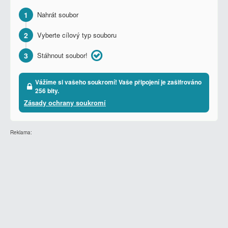
1
Nahrát soubor
2
Vyberte cílový typ souboru
3
Stáhnout soubor!
Vážíme si vašeho soukromí! Vaše připojení je zašifrováno
256 bity.
Zásady ochrany soukromí
Reklama: