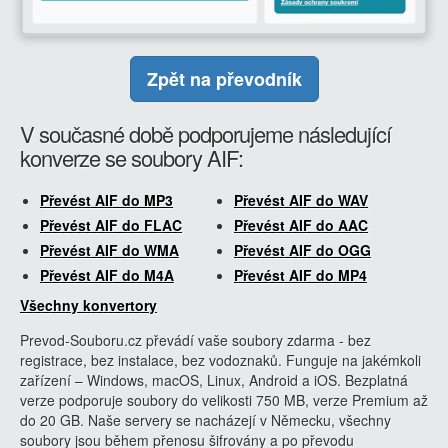
Zpět na převodník
V současné době podporujeme následující
konverze se soubory AIF:
Převést AIF do MP3
Převést AIF do WAV
Převést AIF do FLAC
Převést AIF do AAC
Převést AIF do WMA
Převést AIF do OGG
Převést AIF do M4A
Převést AIF do MP4
Všechny konvertory
Prevod-Souboru.cz převádí vaše soubory zdarma - bez
registrace, bez instalace, bez vodoznaků. Funguje na jakémkoli
zařízení – Windows, macOS, Linux, Android a iOS. Bezplatná
verze podporuje soubory do velikosti 750 MB, verze Premium až
do 20 GB. Naše servery se nacházejí v Německu, všechny
soubory jsou během přenosu šifrovány a po převodu