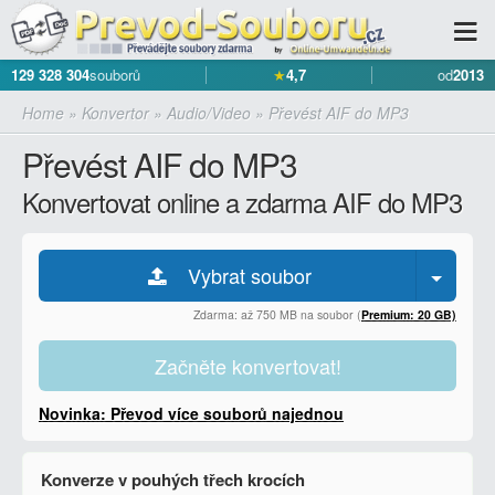
129 328 304
souborů
★
4,7
od
2013
Home
»
Konvertor
»
Audio/Video
»
Převést AIF do MP3
Převést AIF do MP3
Konvertovat online a zdarma AIF do MP3
Vybrat soubor
Zdarma: až 750 MB na soubor (
Premium: 20 GB)
Začněte konvertovat!
Novinka: Převod více souborů najednou
Konverze v pouhých třech krocích