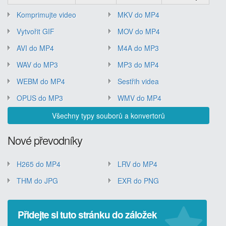
Komprimujte video
MKV do MP4
Vytvořit GIF
MOV do MP4
AVI do MP4
M4A do MP3
WAV do MP3
MP3 do MP4
WEBM do MP4
Sestřih videa
OPUS do MP3
WMV do MP4
Všechny typy souborů a konvertorů
Nové převodníky
H265 do MP4
LRV do MP4
THM do JPG
EXR do PNG
Přidejte si tuto stránku do záložek