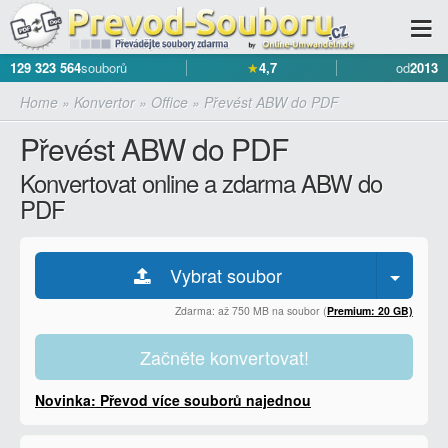
129 323 564
souborů
★
4,7
od
2013
Home
»
Konvertor
»
Office
»
Převést ABW do PDF
Převést ABW do PDF
Konvertovat online a zdarma ABW do
PDF
Vybrat soubor
Zdarma: až 750 MB na soubor (
Premium: 20 GB)
Začněte konvertovat!
Novinka: Převod více souborů najednou