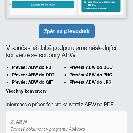
Zpět na převodník
V současné době podporujeme následující
konverze se soubory ABW:
Převést ABW do PDF
Převést ABW do DOC
Převést ABW do ODT
Převést ABW do PNG
Převést ABW do GIF
Převést ABW do JPG
Všechny konvertory
Informace o příponách pro konverzi z ABW na PDF
Z: ABW
Textový dokument v programu AbiWord