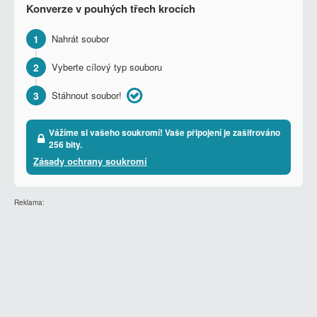
Konverze v pouhých třech krocích
1
Nahrát soubor
2
Vyberte cílový typ souboru
3
Stáhnout soubor!
Vážíme si vašeho soukromí! Vaše připojení je zašifrováno
256 bity.
Zásady ochrany soukromí
Reklama: