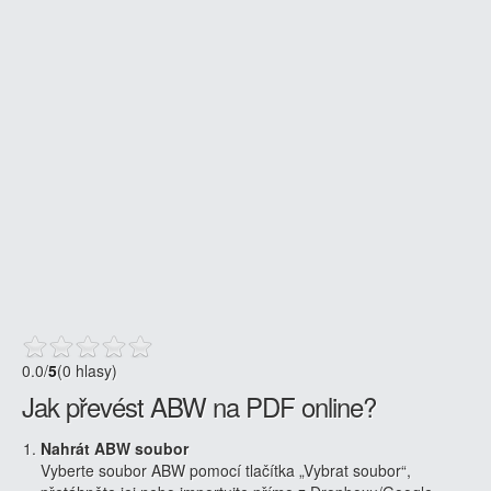
0.0
/
5
(0 hlasy)
Jak převést ABW na PDF online?
Nahrát ABW soubor
Vyberte soubor ABW pomocí tlačítka „Vybrat soubor“,