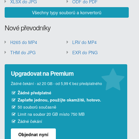
XLSX do JPG
ODF do PDF
Všechny typy souborů a konvertorů
Nové převodníky
H265 do MP4
LRV do MP4
THM do JPG
EXR do PNG
Upgradovat na Premium
Žádné čekání - až 20 GB - od 5,99 € bez předplatného
Žádné předplatné
Zaplaťte jednou, použijte okamžitě, hotovo.
50 souborů současně
Limit na soubor 20 GB místo 750 MB
Žádné čekání
Objednat nyní