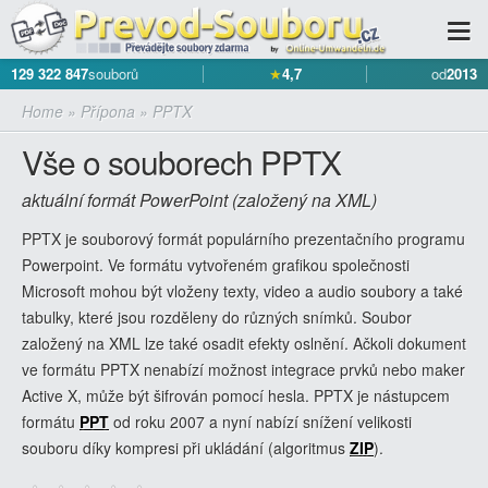
129 322 847
souborů
★
4,7
od
2013
Home
»
Přípona
»
PPTX
Vše o souborech PPTX
aktuální formát PowerPoint (založený na XML)
PPTX je souborový formát populárního prezentačního programu
Powerpoint. Ve formátu vytvořeném grafikou společnosti
Microsoft mohou být vloženy texty, video a audio soubory a také
tabulky, které jsou rozděleny do různých snímků. Soubor
založený na XML lze také osadit efekty oslnění. Ačkoli dokument
ve formátu PPTX nenabízí možnost integrace prvků nebo maker
Active X, může být šifrován pomocí hesla. PPTX je nástupcem
formátu
PPT
od roku 2007 a nyní nabízí snížení velikosti
souboru díky kompresi při ukládání (algoritmus
ZIP
).