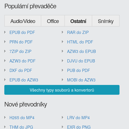
Populární převaděče
Audio/Video
Office
Snímky
Ostatní
EPUB do PDF
RAR do ZIP
PRN do PDF
HTML do PDF
7ZIP do ZIP
AZW3 do EPUB
AZW3 do PDF
DJVU do EPUB
DXF do PDF
PUB do PDF
EPUB do AZW3
MOBI do AZW3
Všechny typy souborů a konvertorů
Nové převodníky
H265 do MP4
LRV do MP4
THM do JPG
EXR do PNG