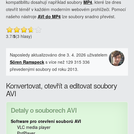
kompatibilitu dosahují například soubory
MP4
, které lze dnes
otevřít téměř v každém moderním webovém prohlížeči. Pomocí
našeho nástroje
AVI do MP4
lze soubory snadno převést.
3.7
/
5
(3 hlasy)
Naposledy aktualizováno dne 3. 4. 2026 uživatelem
Sören Ramspeck
s více než 129 315 336
převedenými soubory od roku 2013.
Konvertovat, otevřít a editovat soubory
AVI
Detaly o souborech AVI
Software pro otevření souborů AVI
VLC media player
PotPlayer