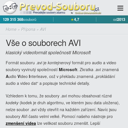
129 315 368
souborů
★
4,7
od
2013
Home
»
Přípona
»
AVI
Vše o souborech AVI
klasický videoformát společnosti Microsoft
Formát souboru .avi je
kontejnerový
formát pro audio a video
soubory vyvinutý společností
Microsoft
. Zkratka .avi znamená
A
udio
V
ideo
I
nterleave, což v překladu znamená „prokládání
audio a video dat“ a popisuje technické detaily.
Vzhledem k tomu, že soubory .avi mohou obsahovat různé
kodeky
(kodek je druh algoritmu, ve kterém jsou data uložena),
nelze soubor .avi vždy otevřít na každém zařízení. Navíc jsou
soubory AVI často velmi velké. Pomocí našeho nástroje pro
zmenšení videa
lze velikost souboru zmenšit. Lepší