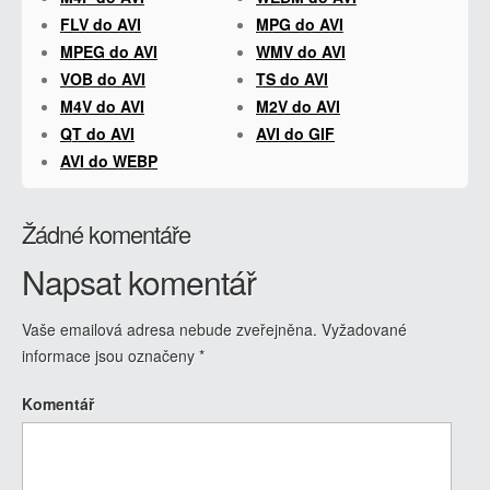
FLV do AVI
MPG do AVI
MPEG do AVI
WMV do AVI
VOB do AVI
TS do AVI
M4V do AVI
M2V do AVI
QT do AVI
AVI do GIF
AVI do WEBP
Žádné komentáře
Napsat komentář
Vaše emailová adresa nebude zveřejněna.
Vyžadované
informace jsou označeny
*
Komentář