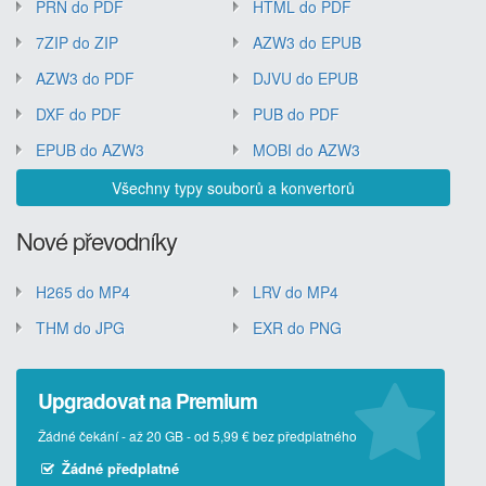
PRN do PDF
HTML do PDF
7ZIP do ZIP
AZW3 do EPUB
AZW3 do PDF
DJVU do EPUB
DXF do PDF
PUB do PDF
EPUB do AZW3
MOBI do AZW3
Všechny typy souborů a konvertorů
Nové převodníky
H265 do MP4
LRV do MP4
THM do JPG
EXR do PNG
Upgradovat na Premium
Žádné čekání - až 20 GB - od 5,99 € bez předplatného
Žádné předplatné